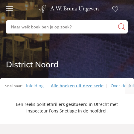
Gratis
verzending
Zoeken
Voor
naar
23:00
boeken,
besteld,
volgende
auteurs
werkdag
en
in huis
uitgevers
District Noord
Series
Veilig
betalen
Gratis
retourneren
Inleiding
Alle boeken uit deze serie
Over de au
Snel naar:
Series
Een reeks politiethrillers gesitueerd in Utrecht met
inspecteur Fons Snetlage in de hoofdrol.