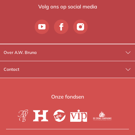
Volg ons op social media
Over A.W. Bruna
Wat wij doen
Contact
Wie is Wie?
Contactinformatie
A.W. Bruna Fictie
Route-informatie
Onze fondsen
Lev. boeken
Voor de pers
Heartbeat
Voor de boekhandels
De Crime Compagnie