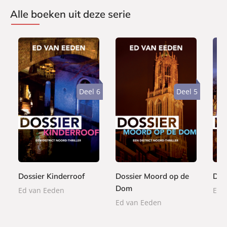
Alle boeken uit deze serie
Deel 6
Deel 5
E
E
E
5
5
-
-
5
-
,
,
b
b
,
b
9
9
o
o
9
o
9
9
o
o
9
o
k
k
Dossier Kinderroof
Dossier Moord op de
Dos
k
Dom
Ed van Eeden
Ed 
Ed van Eeden