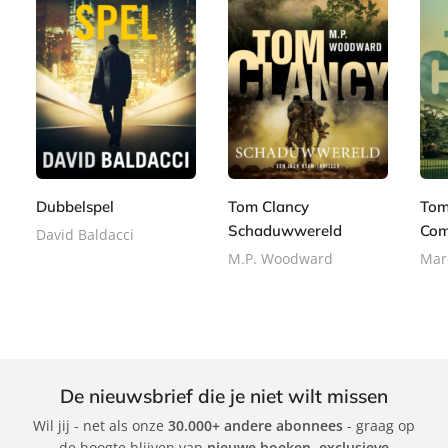
P
P
P
1
a
2
1
a
a
5
p
4
5
p
p
,
e
,
,
e
e
9
r
9
9
r
r
9
b
9
9
Dubbelspel
Tom Clancy
Tom
b
b
a
Schaduwwereld
Com
a
a
David Baldacci
c
c
c
M.P. Woodward
Mar
k
k
k
De nieuwsbrief die je niet wilt missen
Wil jij - net als onze
30.000+ andere abonnees
- graag op
de hoogte blijven van
nieuwe boeken
,
exclusieve