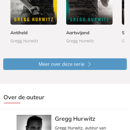
2
2
2
a
a
a
4
4
4
p
p
p
,
,
,
e
e
e
9
9
9
r
r
r
9
9
9
b
b
b
1
Antiheld
Aartsvijand
Ste
a
a
a
7
Gregg Hurwitz
Gregg Hurwitz
Gre
c
c
c
,
k
k
k
5
0
Meer over deze serie
Over de auteur
Gregg Hurwitz
Gregg Hurwitz, auteur van