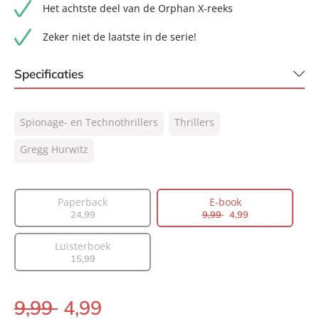
Het achtste deel van de Orphan X-reeks
Zeker niet de laatste in de serie!
Specificaties
ISBN:
9789044934953
Spionage- en Technothrillers
Thrillers
NUR:
332
Type:
Gregg Hurwitz
E-book
Auteur(s):
Gregg Hurwitz
Vertaler:
Jan Mellema
Paperback
E-book
Prijs:
9
,
99
4
,
99
24
,
99
9
,
99
4
,
99
Aantal pagina's:
432
Luisterboek
Uitgever:
AW Bruna
15
,
99
Verschijningsdatum:
16-08-2023
9
,
99
4
,
99
E-