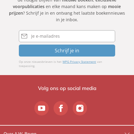
voorpublicaties
en elke maand kans maken op
mooie
prijzen
? Schrijf je in en ontvang het laatste boekennieuws
in je inbox.
E-
mailadres
Schrijf je in
Op onze nieuwsbrieven is het
WPG Privacy Statement
van
toepassing.
Volg ons op social media
Over A.W. Bruna