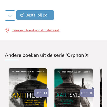
book:
Bestel bij Bol
Zoek een boekhandel in de buurt
Andere boeken uit de serie 'Orphan X'
Deel 11
Deel 10
P
P
P