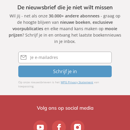
De nieuwsbrief die je niet wilt missen
Wil jij - net als onze
30.000+ andere abonnees
- graag op
de hoogte blijven van
nieuwe boeken
,
exclusieve
voorpublicaties
en elke maand kans maken op
mooie
prijzen
? Schrijf je in en ontvang het laatste boekennieuws
in je inbox.
E-
mailadres
Schrijf je in
Op onze nieuwsbrieven is het
WPG Privacy Statement
van
toepassing.
Volg ons op social media