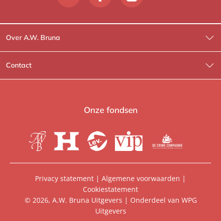
Over A.W. Bruna
Wat wij doen
Contact
Wie is Wie?
Contactinformatie
A.W. Bruna Fictie
Route-informatie
Onze fondsen
Lev. boeken
Voor de pers
Heartbeat
Voor de boekhandels
De Crime Compagnie
Special sales
Privacy statement
|
Algemene voorwaarden
|
Cookiestatement
Aanbiedingsbrochures
Manuscripten
© 2026, A.W. Bruna Uitgevers | Onderdeel van
WPG
Uitgevers
Vacatures
Foreign rights