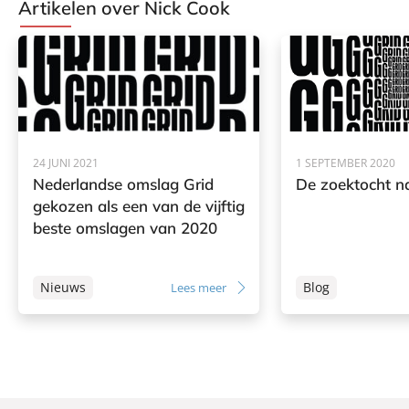
Artikelen over Nick Cook
C
o
o
k
24 JUNI 2021
1 SEPTEMBER 2020
Nederlandse omslag Grid
De zoektocht n
gekozen als een van de vijftig
beste omslagen van 2020
Nieuws
Blog
Lees meer