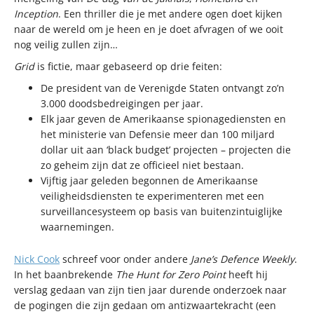
Inception
. Een thriller die je met andere ogen doet kijken
naar de wereld om je heen en je doet afvragen of we ooit
nog veilig zullen zijn…
Grid
is fictie, maar gebaseerd op drie feiten:
De president van de Verenigde Staten ontvangt zo’n
3.000 doodsbedreigingen per jaar.
Elk jaar geven de Amerikaanse spionagediensten en
het ministerie van Defensie meer dan 100 miljard
dollar uit aan ‘black budget’ projecten – projecten die
zo geheim zijn dat ze officieel niet bestaan.
Vijftig jaar geleden begonnen de Amerikaanse
veiligheidsdiensten te experimenteren met een
surveillancesysteem op basis van buitenzintuiglijke
waarnemingen.
Nick Cook
schreef voor onder andere
Jane’s Defence Weekly
.
In het baanbrekende
The Hunt for Zero Point
heeft hij
verslag gedaan van zijn tien jaar durende onderzoek naar
de pogingen die zijn gedaan om antizwaartekracht (een