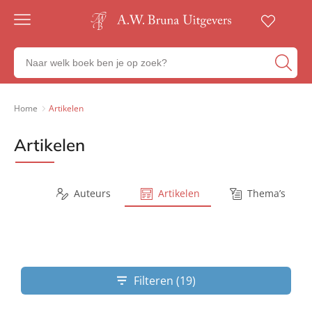
Gratis
verzending
Zoeken
Voor
naar
23:00
boeken,
besteld,
volgende
auteurs
Home
Artikelen
werkdag
en
in huis
uitgevers
Artikelen
Veilig
betalen
Gratis
retourneren
Series
Auteurs
Artikelen
Thema’s
Filteren (19)