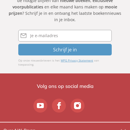
de hoogte blijven van
nieuwe boeken
,
exclusieve
voorpublicaties
en elke maand kans maken op
mooie
prijzen
? Schrijf je in en ontvang het laatste boekennieuws
in je inbox.
E-
mailadres
Schrijf je in
Op onze nieuwsbrieven is het
WPG Privacy Statement
van
toepassing.
Volg ons op social media