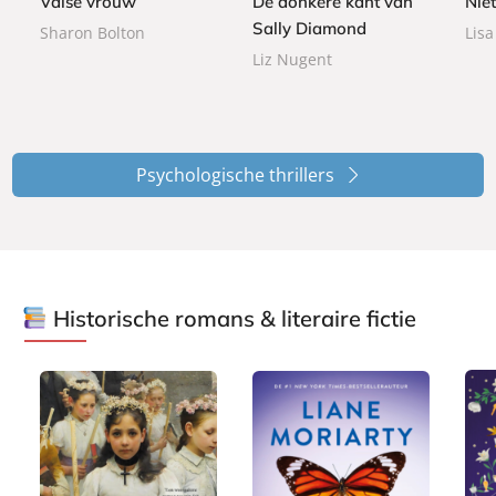
Valse vrouw
De donkere kant van
Niet
b
a
a
Sally Diamond
a
Sharon Bolton
Lisa
c
c
c
Liz Nugent
k
k
k
Psychologische thrillers
Historische romans & literaire fictie