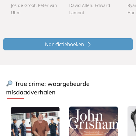
a
a
a
Jos de Groot, Peter van
David Allen, Edward
Rya
c
c
c
Uhm
Lamont
Han
k
k
k
Non-fictieboeken
True crime: waargebeurde
misdaadverhalen