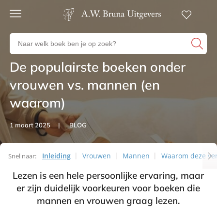
Gratis
verzending
Zoeken
Voor
naar
23:00
boeken,
besteld,
De populairste boeken onder
Artikelen
volgende
auteurs
werkdag
en
vrouwen vs. mannen (en
in huis
uitgevers
waarom)
Veilig
betalen
Gratis
1 maart 2025
BLOG
retourneren
Inleiding
Vrouwen
Mannen
Waarom deze ver
Snel naar:
Lezen is een hele persoonlijke ervaring, maar
Artikelen
er zijn duidelijk voorkeuren voor boeken die
mannen en vrouwen graag lezen.