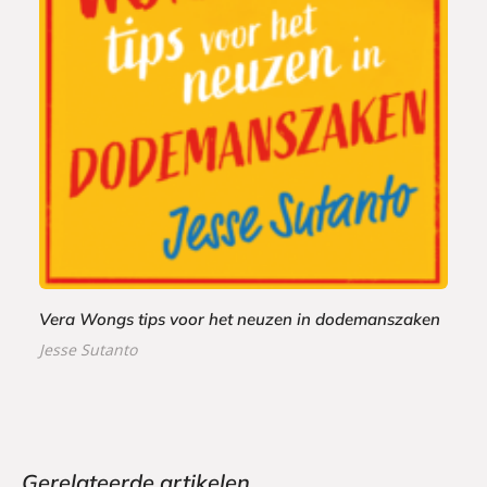
P
2
a
0
p
,
e
0
r
0
b
a
c
k
Vera Wongs tips voor het neuzen in dodemanszaken
Jesse Sutanto
Gerelateerde artikelen