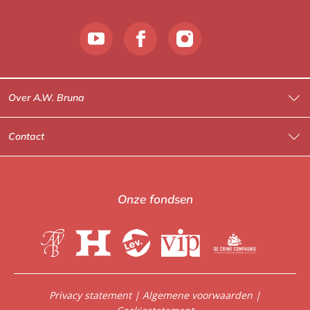
Over A.W. Bruna
Wat wij doen
Contact
Wie is Wie?
Contactinformatie
A.W. Bruna Fictie
Route-informatie
Onze fondsen
Lev. boeken
Voor de pers
Heartbeat
Voor de boekhandels
De Crime Compagnie
Special sales
Privacy statement
|
Algemene voorwaarden
|