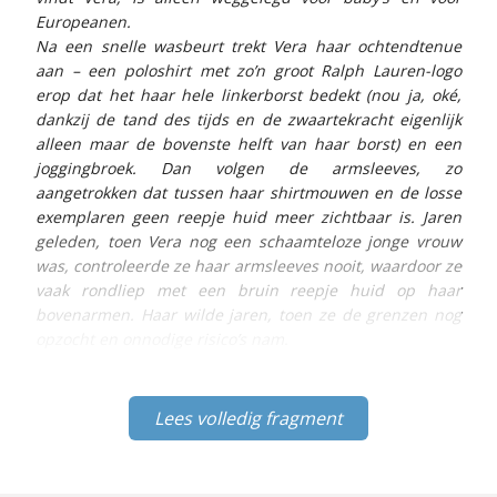
Europeanen.
Na een snelle wasbeurt trekt Vera haar ochtendtenue
aan – een poloshirt met zo’n groot Ralph Lauren-logo
erop dat het haar hele linkerborst bedekt (nou ja, oké,
dankzij de tand des tijds en de zwaartekracht eigenlijk
alleen maar de bovenste helft van haar borst) en een
joggingbroek. Dan volgen de armsleeves, zo
aangetrokken dat tussen haar shirtmouwen en de losse
exemplaren geen reepje huid meer zichtbaar is. Jaren
geleden, toen Vera nog een schaamteloze jonge vrouw
was, controleerde ze haar armsleeves nooit, waardoor ze
vaak rondliep met een bruin reepje huid op haar
bovenarmen. Haar wilde jaren, toen ze de grenzen nog
opzocht en onnodige risico’s nam.
Lees volledig fragment