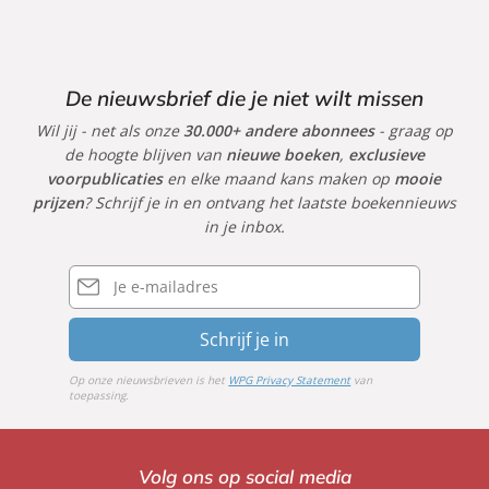
k
k
k
De nieuwsbrief die je niet wilt missen
Wil jij - net als onze
30.000+ andere abonnees
- graag op
de hoogte blijven van
nieuwe boeken
,
exclusieve
voorpublicaties
en elke maand kans maken op
mooie
prijzen
? Schrijf je in en ontvang het laatste boekennieuws
in je inbox.
E-
mailadres
Schrijf je in
Op onze nieuwsbrieven is het
WPG Privacy Statement
van
toepassing.
Volg ons op social media