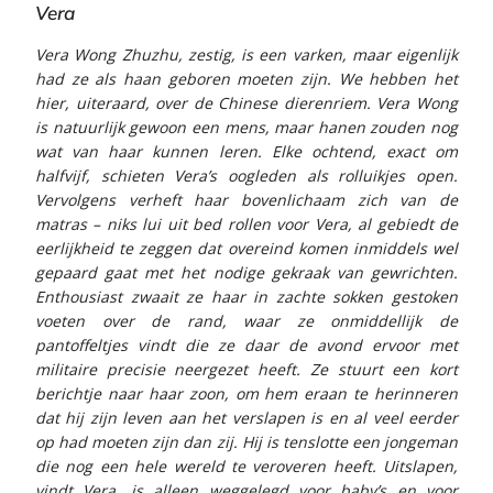
Vera
Vera Wong Zhuzhu, zestig, is een varken, maar eigenlijk
had ze als haan geboren moeten zijn. We hebben het
hier, uiteraard, over de Chinese dierenriem. Vera Wong
is natuurlijk gewoon een mens, maar hanen zouden nog
wat van haar kunnen leren. Elke ochtend, exact om
halfvijf, schieten Vera’s oogleden als rolluikjes open.
Vervolgens verheft haar bovenlichaam zich van de
matras – niks lui uit bed rollen voor Vera, al gebiedt de
eerlijkheid te zeggen dat overeind komen inmiddels wel
gepaard gaat met het nodige gekraak van gewrichten.
Enthousiast zwaait ze haar in zachte sokken gestoken
voeten over de rand, waar ze onmiddellijk de
pantoffeltjes vindt die ze daar de avond ervoor met
militaire precisie neergezet heeft. Ze stuurt een kort
berichtje naar haar zoon, om hem eraan te herinneren
dat hij zijn leven aan het verslapen is en al veel eerder
op had moeten zijn dan zij. Hij is tenslotte een jongeman
die nog een hele wereld te veroveren heeft. Uitslapen,
vindt Vera, is alleen weggelegd voor baby’s en voor