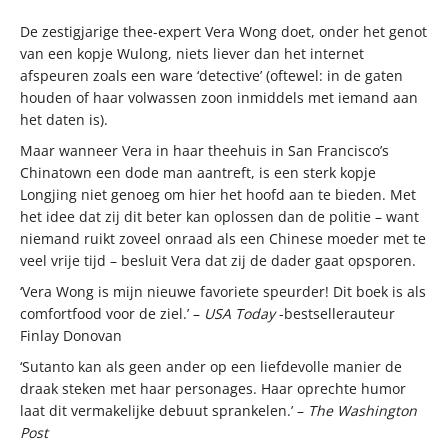
De zestigjarige thee-expert Vera Wong doet, onder het genot
van een kopje Wulong, niets liever dan het internet
afspeuren zoals een ware ‘detective’ (oftewel: in de gaten
houden of haar volwassen zoon inmiddels met iemand aan
het daten is).
Maar wanneer Vera in haar theehuis in San Francisco’s
Chinatown een dode man aantreft, is een sterk kopje
Longjing niet genoeg om hier het hoofd aan te bieden. Met
het idee dat zij dit beter kan oplossen dan de politie – want
niemand ruikt zoveel onraad als een Chinese moeder met te
veel vrije tijd – besluit Vera dat zij de dader gaat opsporen.
‘Vera Wong is mijn nieuwe favoriete speurder! Dit boek is als
comfortfood voor de ziel.’ –
USA Today
-bestsellerauteur
Finlay Donovan
‘Sutanto kan als geen ander op een liefdevolle manier de
draak steken met haar personages. Haar oprechte humor
laat dit vermakelijke debuut sprankelen.’ –
The Washington
Post