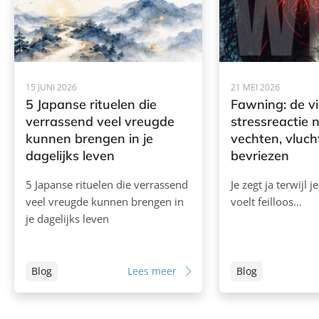
15 JUNI 2026
21 MEI 2026
5 Japanse rituelen die
Fawning: de v
verrassend veel vreugde
stressreactie 
kunnen brengen in je
vechten, vluch
dagelijks leven
bevriezen
5 Japanse rituelen die verrassend
Je zegt ja terwijl j
veel vreugde kunnen brengen in
voelt feilloos…
je dagelijks leven
Blog
Lees meer
Blog