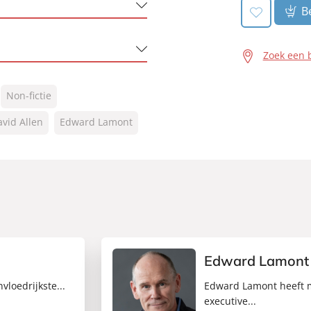
Be
le Play
Zoek een 
Non-fictie
vid Allen
Edward Lamont
amont
Edward Lamont
vloedrijkste...
Edward Lamont heeft m
executive...