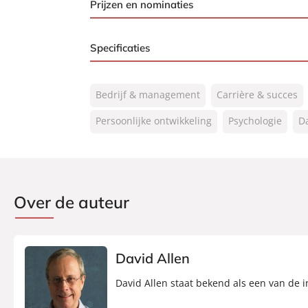
Prijzen en nominaties
Beste businessboek van 2024 volgens Goog
Specificaties
ISBN:
9789400518209
Bedrijf & management
Carrière & succes
NUR:
770
Type:
Persoonlijke ontwikkeling
Paperback
Psychologie
Da
Auteur(s):
David Allen, Edward L
Prijs:
25
,
99
Aantal pagina's:
288
Over de auteur
Uitgever:
Lev.
Verschijningsdatum:
16-10-2024
David Allen
David Allen staat bekend als een van de in