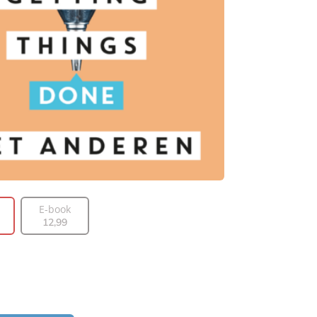
E-book
12
,
99