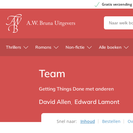
Gratis verzending
Zoeken
naar
boeken,
auteurs
Thrillers
Romans
Non-fictie
Alle boeken
en
uitgevers
Team
Getting Things Done met anderen
David Allen
Edward Lamont
Snel naar:
Inhoud
Bestellen
Ov