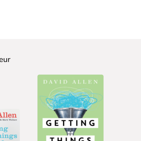
eur
P
2