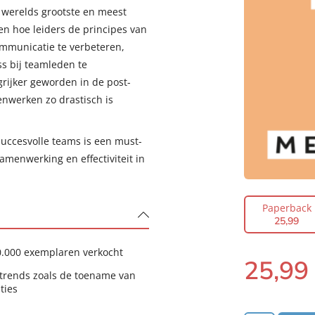
 werelds grootste en meest
en hoe leiders de principes van
mmunicatie te verbeteren,
ss bij teamleden te
rijker geworden in de post-
nwerken zo drastisch is
uccesvolle teams is een must-
amenwerking en effectiviteit in
Paperback
25
,
99
0.000 exemplaren verkocht
25
,
99
Paperback:
ktrends zoals de toename van
ties