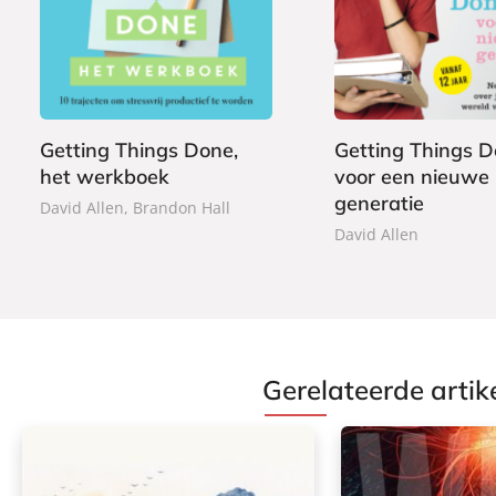
2
P
2
a
2
a
5
p
,
p
,
e
9
e
9
r
9
r
9
b
b
Getting Things Done,
Getting Things 
a
a
het werkboek
voor een nieuwe
c
c
generatie
k
David Allen, Brandon Hall
k
David Allen
Gerelateerde artik