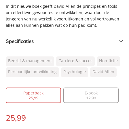
In dit nieuwe boek geeft David Allen de principes en tools
om effectieve gewoontes te ontwikkelen, waardoor de
jongeren van nu werkelijk vooruitkomen en vol vertrouwen
alles aan kunnen pakken wat op hun pad komt.
Specificaties
ISBN:
9789400510241
Bedrijf & management
Carrière & succes
Non-fictie
NUR:
770
Type:
Persoonlijke ontwikkeling
Paperback
Psychologie
David Allen
Auteur(s):
David Allen
Prijs:
25
,
99
Paperback
E-book
Aantal pagina's:
288
25
,
99
12
,
99
Uitgever:
Lev.
Verschijningsdatum:
21-08-2018
25
,
99
Paperback: