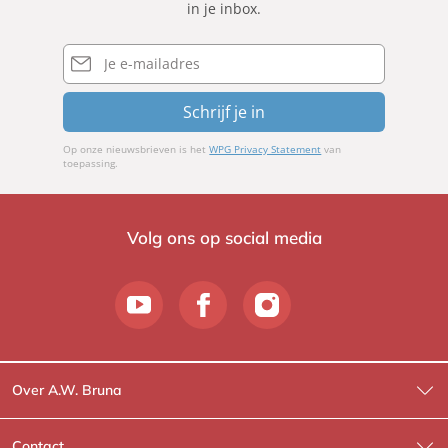
in je inbox.
E-
mailadres
Schrijf je in
Op onze nieuwsbrieven is het
WPG Privacy Statement
van
toepassing.
Volg ons op social media
Over A.W. Bruna
Wat wij doen
Contact