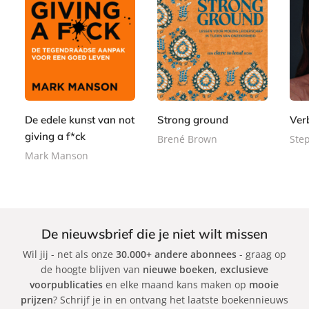
P
P
P
2
2
a
a
1
a
4
2
p
p
5
p
,
,
e
e
,
e
9
9
r
r
0
r
9
9
b
b
0
De edele kunst van not
Strong ground
Ver
b
a
a
a
giving a f*ck
Brené Brown
Ste
c
c
c
Mark Manson
k
k
k
De nieuwsbrief die je niet wilt missen
Wil jij - net als onze
30.000+ andere abonnees
- graag op
de hoogte blijven van
nieuwe boeken
,
exclusieve
voorpublicaties
en elke maand kans maken op
mooie
prijzen
? Schrijf je in en ontvang het laatste boekennieuws