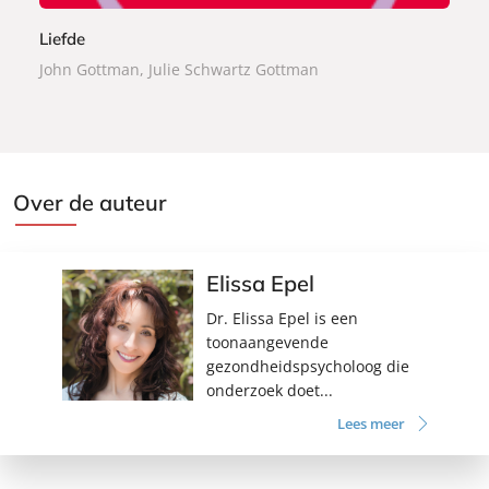
Liefde
John Gottman, Julie Schwartz Gottman
Over de auteur
Elissa Epel
Dr. Elissa Epel is een
toonaangevende
gezondheidspsycholoog die
onderzoek doet...
Lees meer