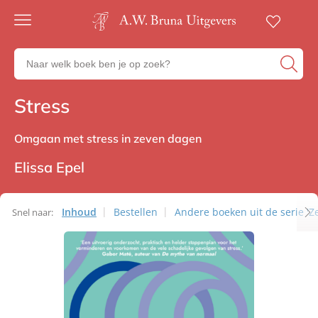
Gratis
verzending
Zoeken
Voor
naar
23:00
boeken,
besteld,
Stress
Non-fictie
volgende
auteurs
werkdag
en
in huis
uitgevers
Omgaan met stress in zeven dagen
Veilig
betalen
Elissa Epel
Gratis
retourneren
Inhoud
Bestellen
Andere boeken uit de serie 'Z
Snel naar: