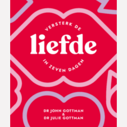
P
2
a
2
p
,
e
9
r
9
b
a
c
k