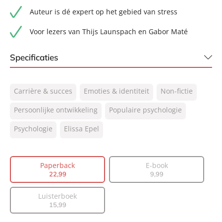
Auteur is dé expert op het gebied van stress
Voor lezers van Thijs Launspach en Gabor Maté
Specificaties
ISBN:
9789400516472
Carrière & succes
Emoties & identiteit
Non-fictie
NUR:
770
Type:
Persoonlijke ontwikkeling
Paperback
Populaire psychologie
Auteur(s):
Elissa Epel
Psychologie
Elissa Epel
Vertaler:
Edzard Krol
Prijs:
22
,
99
Paperback
E-book
Aantal pagina's:
288
22
,
99
9
,
99
Uitgever:
Lev.
Verschijningsdatum:
28-11-2023
Luisterboek
15
,
99