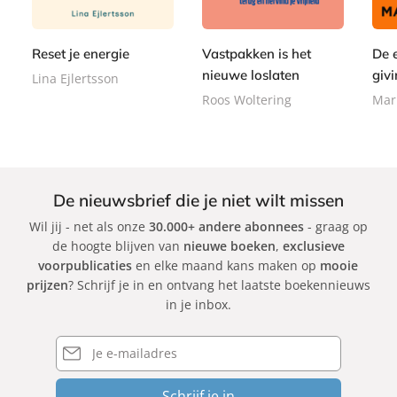
e
,
,
e
e
9
r
9
0
r
r
9
b
9
0
Reset je energie
Vastpakken is het
De 
b
b
a
a
a
nieuwe loslaten
givi
Lina Ejlertsson
c
c
c
Roos Woltering
Mar
k
k
k
De nieuwsbrief die je niet wilt missen
Wil jij - net als onze
30.000+ andere abonnees
- graag op
de hoogte blijven van
nieuwe boeken
,
exclusieve
voorpublicaties
en elke maand kans maken op
mooie
prijzen
? Schrijf je in en ontvang het laatste boekennieuws
in je inbox.
E-
mailadres
Schrijf je in