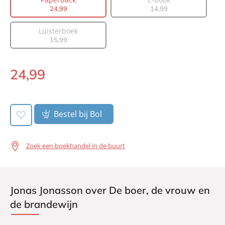
Prijs:
24
,
99
24
,
99
14
,
99
Aantal pagina's:
368
Luisterboek
Uitgever:
A.W. Bruna Uitgevers
15
,
99
Verschijningsdatum:
25-02-2025
24
,
99
Paperback:
Bestel bij Bol
Zoek een boekhandel in de buurt
Jonas Jonasson over De boer, de vrouw en
de brandewijn