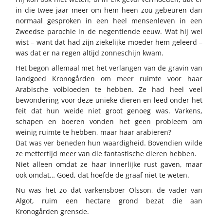
in die twee jaar meer om hem heen zou gebeuren dan
normaal gesproken in een heel mensenleven in een
Zweedse parochie in de negentiende eeuw. Wat hij wel
wist – want dat had zijn ziekelijke moeder hem geleerd –
was dat er na regen altijd zonneschijn kwam.
Het begon allemaal met het verlangen van de gravin van
landgoed Kronogården om meer ruimte voor haar
Arabische volbloeden te hebben. Ze had heel veel
bewondering voor deze unieke dieren en leed onder het
feit dat hun weide niet groot genoeg was. Varkens,
schapen en boeren vonden het geen probleem om
weinig ruimte te hebben, maar haar arabieren?
Dat was ver beneden hun waardigheid. Bovendien wilde
ze mettertijd meer van die fantastische dieren hebben.
Niet alleen omdat ze haar innerlijke rust gaven, maar
ook omdat… Goed, dat hoefde de graaf niet te weten.
Nu was het zo dat varkensboer Olsson, de vader van
Algot, ruim een hectare grond bezat die aan
Kronogården grensde.