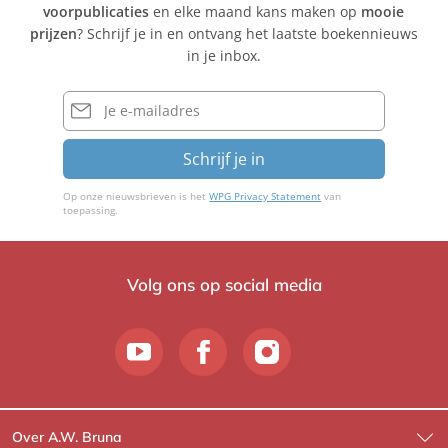
voorpublicaties
en elke maand kans maken op
mooie
prijzen
? Schrijf je in en ontvang het laatste boekennieuws
in je inbox.
E-
mailadres
Schrijf je in
Op onze nieuwsbrieven is het
WPG Privacy Statement
van
toepassing.
Volg ons op social media
Over A.W. Bruna