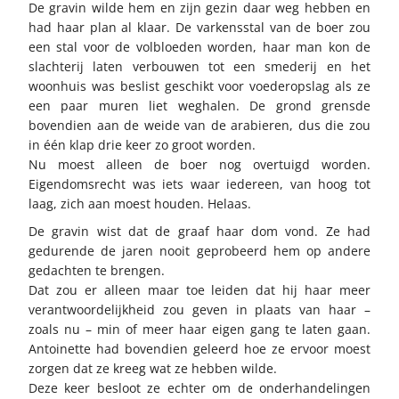
De gravin wilde hem en zijn gezin daar weg hebben en
had haar plan al klaar. De varkensstal van de boer zou
een stal voor de volbloeden worden, haar man kon de
slachterij laten verbouwen tot een smederij en het
woonhuis was beslist geschikt voor voederopslag als ze
een paar muren liet weghalen. De grond grensde
bovendien aan de weide van de arabieren, dus die zou
in één klap drie keer zo groot worden.
Nu moest alleen de boer nog overtuigd worden.
Eigendomsrecht was iets waar iedereen, van hoog tot
laag, zich aan moest houden. Helaas.
De gravin wist dat de graaf haar dom vond. Ze had
gedurende de jaren nooit geprobeerd hem op andere
gedachten te brengen.
Dat zou er alleen maar toe leiden dat hij haar meer
verantwoordelijkheid zou geven in plaats van haar –
zoals nu – min of meer haar eigen gang te laten gaan.
Antoinette had bovendien geleerd hoe ze ervoor moest
zorgen dat ze kreeg wat ze hebben wilde.
Deze keer besloot ze echter om de onderhandelingen