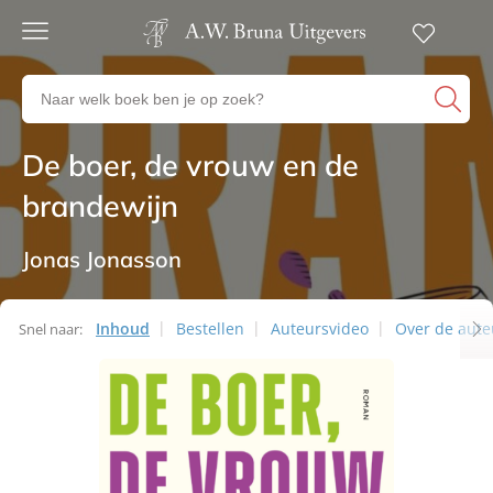
Gratis
verzending
Zoeken
Voor
naar
23:00
boeken,
besteld,
De boer, de vrouw en de
Romans
volgende
auteurs
werkdag
en
brandewijn
in huis
uitgevers
Veilig
betalen
Jonas Jonasson
Gratis
retourneren
Inhoud
Bestellen
Auteursvideo
Over de aute
Snel naar: