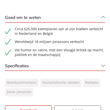
Goed om te weten
Circa 625.000 exemplaren van al zijn boeken verkocht
in Nederland en België
Wereldwijd 18 miljoen Jonassons verkocht
Vol humor en satire, met een vleugje kritiek op macht,
politiek en de maatschappij
Specificaties
ISBN:
9789400518261
Avonturenromans
Humoristische romans
Romans
NUR:
302
Type:
Jonas Jonasson
Paperback
Auteur(s):
Jonas Jonasson
Vertaler:
Corry van Bree
Paperback
E-book