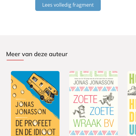
Lees volledig fragment
Meer van deze auteur
P
P
G
1
a
1
2
a
e
5
p
5
0
p
b
,
e