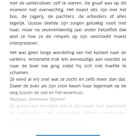
met de varkensboer zelf te voeren. De graaf was op dit
moment niet evenwichtig. Het moest iets zijn met het
bos, de zagerij, de pachters, de arbeiders of alles
tegelijk. Gustav deelde zijn zorgen gelukkig nooit met
haar, maar na zevenentwintig jaar onder hetzelfde dak
wist ze hoe ze de rimpels op zijn voorhoofd moest
interpreteren.
Het was geen lange wandeling van het kasteel naar de
varkens. Antoinette trok iets eenvoudigs aan voordat ze
naar de boer toe ging zodat hij zich niet hoefde te
schamen.
Ze vond al vrij snel wat ze zocht en zelfs meer dan dat.
Zowel de boer als zijn zoon kwam haar tegemoet op de
weg tussen de stal en het woonhuis.
‘Bonjour, monsieur Olsson!’
De gravin was tevreden dat ze zijn naam had opgezocht
en onthouden. Ook eenvoudige mensen verdienden
respect. Ze negeerde zijn zoon echter.