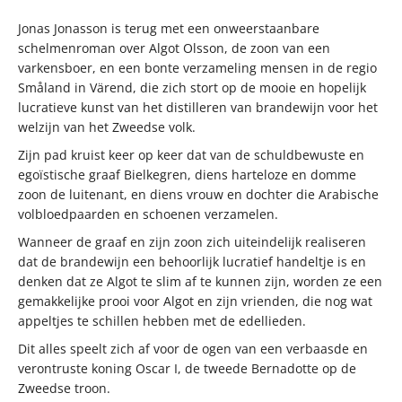
Jonas Jonasson is terug met een onweerstaanbare
schelmenroman over Algot Olsson, de zoon van een
varkensboer, en een bonte verzameling mensen in de regio
Småland in Värend, die zich stort op de mooie en hopelijk
lucratieve kunst van het distilleren van brandewijn voor het
welzijn van het Zweedse volk.
Zijn pad kruist keer op keer dat van de schuldbewuste en
egoïstische graaf Bielkegren, diens harteloze en domme
zoon de luitenant, en diens vrouw en dochter die Arabische
volbloedpaarden en schoenen verzamelen.
Wanneer de graaf en zijn zoon zich uiteindelijk realiseren
dat de brandewijn een behoorlijk lucratief handeltje is en
denken dat ze Algot te slim af te kunnen zijn, worden ze een
gemakkelijke prooi voor Algot en zijn vrienden, die nog wat
appeltjes te schillen hebben met de edellieden.
Dit alles speelt zich af voor de ogen van een verbaasde en
verontruste koning Oscar I, de tweede Bernadotte op de
Zweedse troon.