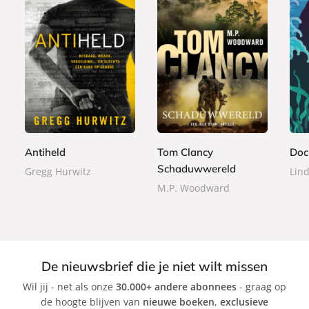
P
P
P
2
2
a
a
2
a
4
2
p
p
4
p
,
,
e
e
,
e
9
9
r
r
9
r
9
9
b
b
9
b
Antiheld
Tom Clancy
Doc
a
a
a
Schaduwwereld
Gregg Hurwitz
Lin
c
c
c
k
k
M.P. Woodward
k
De nieuwsbrief die je niet wilt missen
Wil jij - net als onze
30.000+ andere abonnees
- graag op
de hoogte blijven van
nieuwe boeken
,
exclusieve