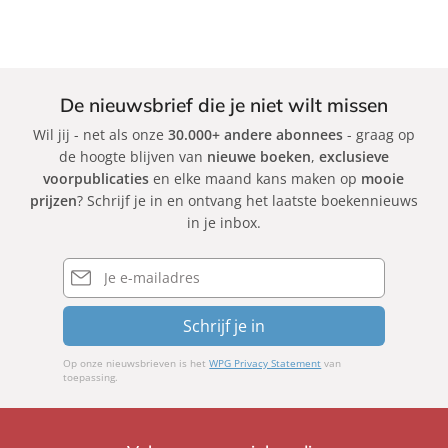
k
De nieuwsbrief die je niet wilt missen
Wil jij - net als onze
30.000+ andere abonnees
- graag op
de hoogte blijven van
nieuwe boeken
,
exclusieve
voorpublicaties
en elke maand kans maken op
mooie
prijzen
? Schrijf je in en ontvang het laatste boekennieuws
in je inbox.
E-
mailadres
Schrijf je in
Op onze nieuwsbrieven is het
WPG Privacy Statement
van
toepassing.