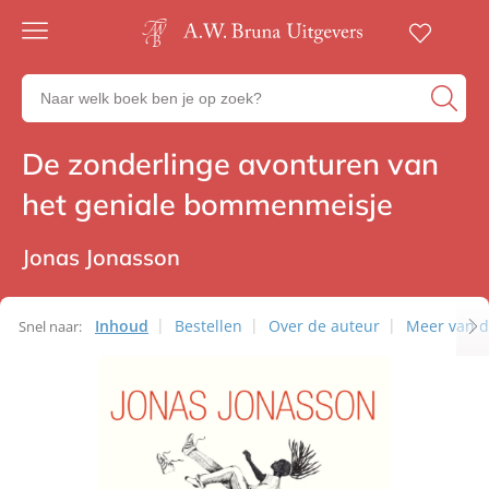
Gratis
verzending
Zoeken
Voor
naar
23:00
boeken,
besteld,
De zonderlinge avonturen van
Romans
volgende
auteurs
werkdag
en
het geniale bommenmeisje
in huis
uitgevers
Veilig
betalen
Jonas Jonasson
Gratis
retourneren
Inhoud
Bestellen
Over de auteur
Meer van d
Snel naar: