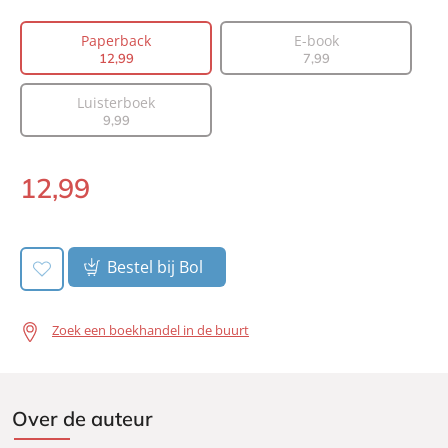
Vertaler:
Corry van Bree
Paperback
E-book
Prijs:
12
,
99
12
,
99
7
,
99
Aantal pagina's:
368
Luisterboek
Uitgever:
Signatuur
9
,
99
Verschijningsdatum:
15-09-2020
12
,
99
Paperback:
Bestel bij Bol
Zoek een boekhandel in de buurt
Over de auteur