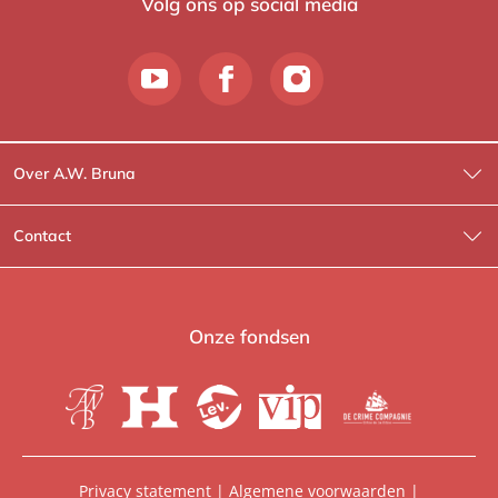
Volg ons op social media
Over A.W. Bruna
Wat wij doen
Contact
Wie is Wie?
Contactinformatie
A.W. Bruna Fictie
Route-informatie
Onze fondsen
Lev. boeken
Voor de pers
Heartbeat
Voor de boekhandels
De Crime Compagnie
Special sales
Privacy statement
|
Algemene voorwaarden
|