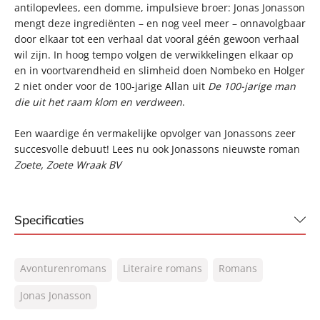
antilopevlees, een domme, impulsieve broer: Jonas Jonasson
mengt deze ingrediënten – en nog veel meer – onnavolgbaar
door elkaar tot een verhaal dat vooral géén gewoon verhaal
wil zijn. In hoog tempo volgen de verwikkelingen elkaar op
en in voortvarendheid en slimheid doen Nombeko en Holger
2 niet onder voor de 100-jarige Allan uit
De 100-jarige man
die uit het raam klom en verdween
.
Een waardige én vermakelijke opvolger van Jonassons zeer
succesvolle debuut! Lees nu ook Jonassons nieuwste roman
Zoete, Zoete Wraak BV
Specificaties
ISBN:
9789056726751
Avonturenromans
Literaire romans
Romans
NUR:
302
Type:
Jonas Jonasson
Paperback
Auteur(s):
Jonas Jonasson