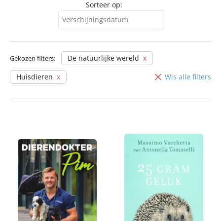
Sorteer op:
Verschijningsdatum
Verschijningsdatum
Alfabetisch (A-Z)
De natuurlijke wereld
Gekozen filters:
Alfabetisch (Z-A)
Huisdieren
Wis alle filters
Prijs (oplopend)
Prijs (aflopend)