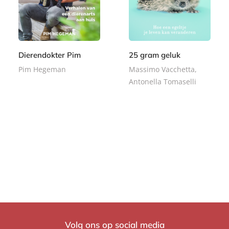
Dierendokter Pim
25 gram geluk
Pim Hegeman
Massimo Vacchetta,
Antonella Tomaselli
E
9
-
E
,
9
b
-
9
,
o
b
9
9
o
o
9
k
o
k
Volg ons op social media