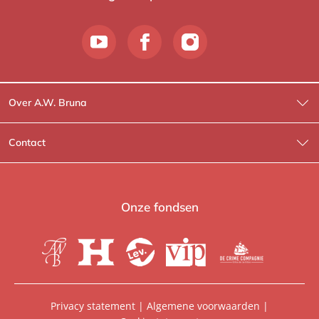
Over A.W. Bruna
Wat wij doen
Contact
Wie is Wie?
Contactinformatie
A.W. Bruna Fictie
Route-informatie
Onze fondsen
Lev. boeken
Voor de pers
Heartbeat
Voor de boekhandels
De Crime Compagnie
Special sales
Privacy statement
|
Algemene voorwaarden
|