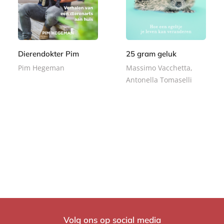
Dierendokter Pim
25 gram geluk
Pim Hegeman
Massimo Vacchetta,
Antonella Tomaselli
E
9
-
E
,
9
b
-
9
,
o
b
9
9
o
o
9
k
o
k
Volg ons op social media