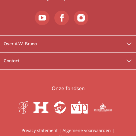
Over A.W. Bruna
Wat wij doen
Contact
Wie is Wie?
Contactinformatie
A.W. Bruna Fictie
Route-informatie
Onze fondsen
Lev. boeken
Voor de pers
Heartbeat
Voor de boekhandels
De Crime Compagnie
Special sales
Privacy statement
|
Algemene voorwaarden
|