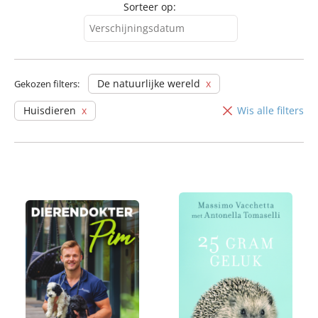
Sorteer op:
Verschijningsdatum
Verschijningsdatum
Alfabetisch (A-Z)
De natuurlijke wereld
Gekozen filters:
Alfabetisch (Z-A)
Huisdieren
Wis alle filters
Prijs (oplopend)
Prijs (aflopend)