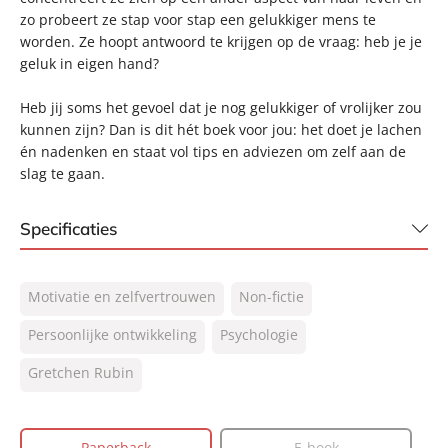
zo probeert ze stap voor stap een gelukkiger mens te
worden. Ze hoopt antwoord te krijgen op de vraag: heb je je
geluk in eigen hand?
Heb jij soms het gevoel dat je nog gelukkiger of vrolijker zou
kunnen zijn? Dan is dit hét boek voor jou: het doet je lachen
én nadenken en staat vol tips en adviezen om zelf aan de
slag te gaan.
Specificaties
ISBN:
9789400519633
Motivatie en zelfvertrouwen
Non-fictie
NUR:
770
Type:
Persoonlijke ontwikkeling
Paperback
Psychologie
Auteur(s):
Gretchen Rubin
Gretchen Rubin
Prijs:
15
,
00
Aantal pagina's:
256
Paperback
E-book