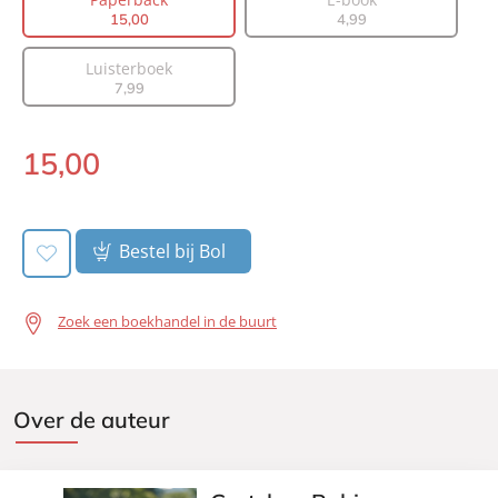
Uitgever:
Lev.
15
,
00
4
,
99
Verschijningsdatum:
21-07-2025
Luisterboek
7
,
99
15
,
00
Paperback:
Bestel bij Bol
Zoek een boekhandel in de buurt
Over de auteur