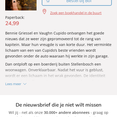
Bestel bij Bol
‘Soms is alles wat je nodig hebt de romanequivalent van
Gilmore Girls
…’ –
Stylist
Zoek een boekhandel in de buurt
Paperback:
24
,
99
Bennie Griessel en Vaughn Cupido ontvangen het goede
nieuws dat ze weer zijn gepromoveerd tot de rang van
kapitein. Maar hun vreugde is van korte duur. Het verminkte
lichaam van een van Cupido’s beste vrienden wordt
gevonden onder de auto waaraan hij werkte in zijn garage.
Dan ontploft op een boerderij buiten Stellenbosch een
woonwagen. Onverklaarbaar. Nadat het vuur is geblust,
wordt er een lichaam in het wrak gevonden. De identiteit
van het slachtoffer zorgt voor een ongekende mediastorm,
Lees meer
slechts een week voordat de staatslieden van de BRICS-top
naar de stad komen. Wanneer er raketonderdelen opduiken
met daarop de naam Skorpio leiden de sporen naar Moskou
De nieuwsbrief die je niet wilt missen
en Afrika. De klok tikt…
Wil jij - net als onze
30.000+ andere abonnees
- graag op