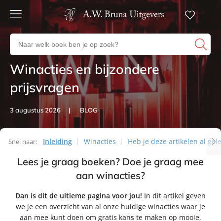
Gratis
verzending
Zoeken
Voor
naar
23:00
boeken,
besteld,
Winacties en bijzondere
Artikelen
volgende
auteurs
werkdag
en
prijsvragen
in huis
uitgevers
Veilig
3 augustus 2026
BLOG
betalen
Gratis
retourneren
Inleiding
Winacties
Heb je deze artikelen al gel
Snel naar:
Artikelen
Lees je graag boeken? Doe je graag mee
aan winacties?
Dan is dit de ultieme pagina voor jou!
In dit artikel geven
we je een overzicht van al onze huidige winacties waar je
aan mee kunt doen om gratis kans te maken op mooie,