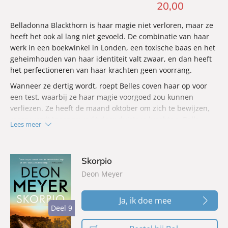
20
,
00
In
Strong ground
brengt ze de belangrijkste lessen uit die
praktijk samen met nieuwe inzichten uit haar onderzoek.
Belladonna Blackthorn is haar magie niet verloren, maar ze
Het resultaat is een inspirerende gids voor iedereen die
heeft het ook al lang niet gevoeld. De combinatie van haar
steviger wil staan, betere relaties wil opbouwen en met
werk in een boekwinkel in Londen, een toxische baas en het
meer moed en veerkracht wil omgaan met de uitdagingen
geheimhouden van haar identiteit valt zwaar, en dan heeft
van deze tijd.
het perfectioneren van haar krachten geen voorrang.
Wanneer ze dertig wordt, roept Belles coven haar op voor
een test, waarbij ze haar magie voorgoed zou kunnen
verliezen. Ze heeft de maand oktober om zich te bewijzen,
maar wordt tegengewerkt door duistere krachten. Belle
Lees meer
heeft hulp nodig – van de vrouwen in haar leven, een
onverwachte mentor én van een (frustrerende) bewaker die
heeft gezworen haar te beschermen…
Skorpio
‘
Rewitched
heeft een magisch effect op de lezer… Dit is het
Deon Meyer
ideale boek voor een herfstige of winterse avond.’ –
My
Weekly
Ja, ik doe mee
‘Heerlijk. Een perfect boek om je onder een dekentje mee te
Deel 9
Deel 9
verschuilen!’ –
Bella