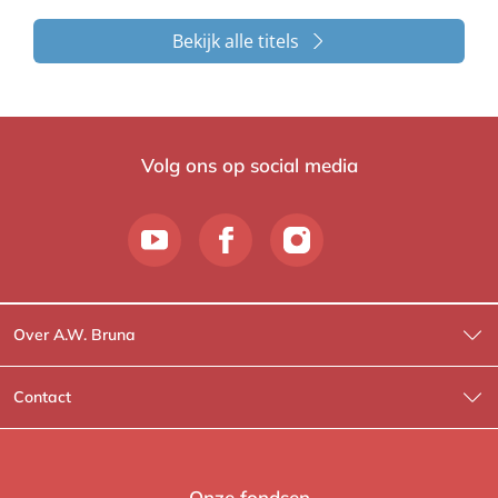
Bekijk alle titels
Volg ons op social media
Over A.W. Bruna
Wat wij doen
Contact
Wie is Wie?
Contactinformatie
A.W. Bruna Fictie
Route-informatie
Onze fondsen