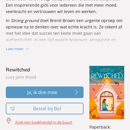
Een inspirerende gids voor iedereen die met meer moed,
veerkracht en vertrouwen wil leven en werken.
In
Strong ground
doet Brené Brown een urgente oproep om
opnieuw na te denken over wat echte kracht is. Ze rekent af
met het idee dat succes ten koste moet gaan van
authenticiteit. In een tijd waarin bravoure, arrogantie en
polarisatie vaak de boventoon voeren, laat zij zien dat
Lees meer
duurzame groei juist ontstaat vanuit verbinding, discipline
en verantwoordelijkheid.
Brown beschrijft de vaardigheden die helpen om met meer
Rewitched
rust en vertrouwen keuzes te maken: moeilijke gesprekken
Lucy Jane Wood
voeren, prioriteiten stellen, doordachte risico’s nemen,
tegenstrijdigheden verdragen, situaties beter inschatten en
Ja, ik doe mee
vooruitdenken. Misschien wel de grootste uitdaging is de
bereidheid om oude overtuigingen los te laten en open te
blijven staan voor nieuwe inzichten.
Bestel bij Bol
De afgelopen jaren werkte Brené Brown samen met een
wereldwijde gemeenschap van coaches en facilitators en
Zoek een boekhandel in de buurt
Paperback:
begeleidde zij meer dan 150.000 professionals in 45 landen.