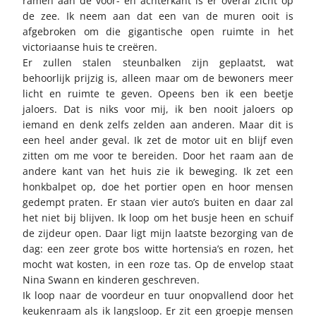
ramen aan de voor- en achterkant is er overal zicht op
de zee. Ik neem aan dat een van de muren ooit is
afgebroken om die gigantische open ruimte in het
victoriaanse huis te creëren.
Er zullen stalen steunbalken zijn geplaatst, wat
behoorlijk prijzig is, alleen maar om de bewoners meer
licht en ruimte te geven. Opeens ben ik een beetje
jaloers. Dat is niks voor mij, ik ben nooit jaloers op
iemand en denk zelfs zelden aan anderen. Maar dit is
een heel ander geval. Ik zet de motor uit en blijf even
zitten om me voor te bereiden. Door het raam aan de
andere kant van het huis zie ik beweging. Ik zet een
honkbalpet op, doe het portier open en hoor mensen
gedempt praten. Er staan vier auto’s buiten en daar zal
het niet bij blijven. Ik loop om het busje heen en schuif
de zijdeur open. Daar ligt mijn laatste bezorging van de
dag: een zeer grote bos witte hortensia’s en rozen, het
mocht wat kosten, in een roze tas. Op de envelop staat
Nina Swann en kinderen geschreven.
Ik loop naar de voordeur en tuur onopvallend door het
keukenraam als ik langsloop. Er zit een groepje mensen