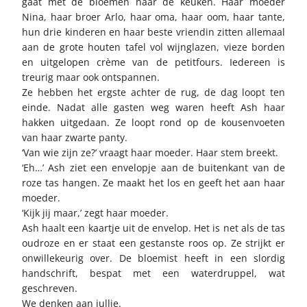
gaat met de bloemen naar de keuken. Haar moeder
Nina, haar broer Arlo, haar oma, haar oom, haar tante,
hun drie kinderen en haar beste vriendin zitten allemaal
aan de grote houten tafel vol wijnglazen, vieze borden
en uitgelopen crème van de petitfours. Iedereen is
treurig maar ook ontspannen.
Ze hebben het ergste achter de rug, de dag loopt ten
einde. Nadat alle gasten weg waren heeft Ash haar
hakken uitgedaan. Ze loopt rond op de kousenvoeten
van haar zwarte panty.
‘Van wie zijn ze?’ vraagt haar moeder. Haar stem breekt.
‘Eh…’ Ash ziet een envelopje aan de buitenkant van de
roze tas hangen. Ze maakt het los en geeft het aan haar
moeder.
‘Kijk jij maar,’ zegt haar moeder.
Ash haalt een kaartje uit de envelop. Het is net als de tas
oudroze en er staat een gestanste roos op. Ze strijkt er
onwillekeurig over. De bloemist heeft in een slordig
handschrift, bespat met een waterdruppel, wat
geschreven.
We denken aan jullie.