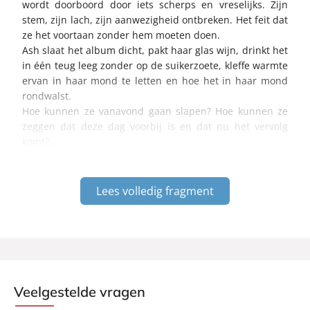
wordt doorboord door iets scherps en vreselijks. Zijn
stem, zijn lach, zijn aanwezigheid ontbreken. Het feit dat
ze het voortaan zonder hem moeten doen.
Ash slaat het album dicht, pakt haar glas wijn, drinkt het
in één teug leeg zonder op de suikerzoete, kleffe warmte
ervan in haar mond te letten en hoe het in haar mond
rondwalst.
Hoe kunnen ze vanavond gaan slapen? Hoe kunnen ze
zeggen dat deze dag voorbij is en dat nu het vervolg
komt?..
Lees volledig fragment
Veelgestelde vragen