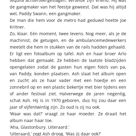
tequila achterovergeslagen, vertelde zijn vriend. Hij was
de gangmaker van het feestje geweest. Dat was hij altijd
wel, Paddy Swann, een gangmaker.
De man die hem voor de metro had geduwd heette Joe
Kritner.
Zo, klaar. Eén moment, twee levens. Nog meer, als je de
machinist, de getuigen, en de ambulancemedewerkers
meetelt die hem in stukken van de rails hadden gehaald.
Er ligt een fotoalbum op tafel. Ash en haar broer Arlo
hebben dat gemaakt. Ze hebben de laatste bladzijden
opengelaten zodat de gasten hun eigen foto’s van pa,
van Paddy, konden plaatsen. Ash slaat het album open
en zucht als ze haar vader met een hoedje en een
zonnebril op en een plastic bekertje met bier tijdens een
of ander festival ziet. Halverwege de jaren negentig,
schat Ash. Hij is in 1970 geboren, dus hij zou daar een
jaar of vijfentwintig zijn. Zo oud is zij nu ook.
‘Waar was dat?’ vraagt ze haar moeder. Ze draait het
album naar haar toe.
‘Aha, Glastonbury. Uiteraard.’
‘Uiteraard,’ zegt Ash droog. ‘Was jij daar ook?’