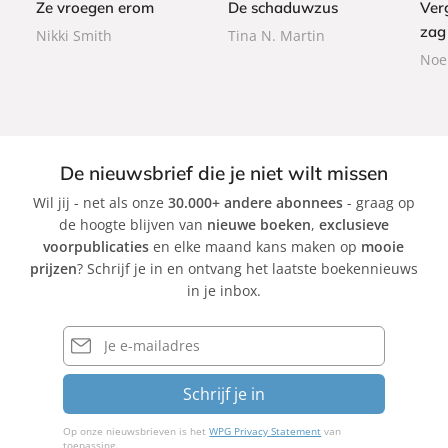
Ze vroegen erom
De schaduwzus
Ver
k
a
zag
Nikki Smith
Tina N. Martin
c
Noel
k
De nieuwsbrief die je niet wilt missen
Wil jij - net als onze
30.000+ andere abonnees
- graag op
de hoogte blijven van
nieuwe boeken
,
exclusieve
voorpublicaties
en elke maand kans maken op
mooie
prijzen
? Schrijf je in en ontvang het laatste boekennieuws
in je inbox.
E-
mailadres
Schrijf je in
Op onze nieuwsbrieven is het
WPG Privacy Statement
van
toepassing.