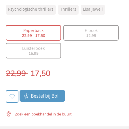
ISBN:
9789400518865
Psychologische thrillers
Thrillers
Lisa Jewell
NUR:
332
Type:
Paperback
Auteur(s):
Lisa Jewell
Paperback
E-book
22
,
99
17
,
50
12
,
99
Vertaler:
Ineke de Groot
Prijs:
22
,
99
17
,
50
Luisterboek
Aantal pagina's:
432
15
,
99
Uitgever:
A.W. Bruna Uitgevers
Verschijningsdatum:
08-07-2025
22
,
99
17
,
50
Paperback:
Bestel bij Bol
Zoek een boekhandel in de buurt