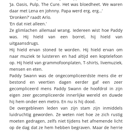
‘Ja. Oasis, Pulp, The Cure. Het was bloedheet. We waren
daar met Lena en Johnny. Papa werd erg, erg…’
‘Dronken?’ raadt Arlo.
‘En dat niet alleen.’
Ze glimlachen allemaal wrang. Iedereen wist hoe Paddy
was. Hij hield van een borrel, hij hield van
uitgaansdrugs.
Hij hield ervan stoned te worden. Hij hield ervan om
naar muziek te luisteren en had altijd een koptelefoon
op. Hij hield van grammofoonplaten, T-shirts, livemuziek,
mensen en eten.
Paddy Swann was de ongecompliceerdste mens die er
bestond en veertien dagen eerder gaf een zeer
gecompliceerd mens Paddy Swann de hoofdrol in zijn
eigen zeer gecompliceerde innerlijke wereld en duwde
hij hem onder een metro. En nu is hij dood.
De overgebleven leden van zijn stam zijn inmiddels
luidruchtig geworden. Ze weten niet hoe ze zich rustig
moeten gedragen, zelfs niet tijdens het afnemende licht
op de dag dat ze hem hebben begraven. Maar de herrie