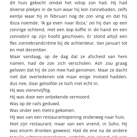
dit huis gekocht omdat het volop zon had. Hij had
diverse plekjes in de tuin waar hij kon zonnebaden, zelfs
eentje waar hij in februari nog de zon ving en dat hij
Ibiza noemde. ‘Ik ga even naar Ibiza,’ zei hij dan op een
zonnige ochtend, met een kop koffie in de hand en een
zonnebril op zijn hoofd geschoven. Er stond altijd een
fles zonnebrandcrème bij de achterdeur. Van januari tot
en met december.
Maar vandaag, op de dag dat ze afscheid van hem
namen, had de zon zich verscholen. Ash zou graag
geloven dat hij de zon mee had genomen. Maar ze dacht
niet dat overledenen ook maar enige invloed hadden,
dus nee, daar geloofde ze toch niet echt in.
Hij was vierenvijftig.
Hij was door een onbekende vermoord.
Was op de rails geduwd.
Was onder een metro gekomen.
Hij was van een restaurantopening onderweg naar huis.
Niet zijn restaurant, maar van een vriend, in Soho. Hij
was enorm dronken geweest. Had de ene na de andere