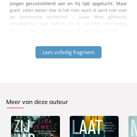
jongen geruststellend aan en hij lijkt opgelucht. ‘Maar
goed, zeker weten doe ik het niet, want ik werk niet voor
de technische recherche’ – Jason Mott glimlacht
zenuwachtig naar Saffron en ik zie hem een beetje
blozen – ‘maar volgens mij zijn het menselijke botten.’
Lees volledig fragment
Meer van deze auteur