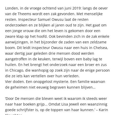
Londen, in de vroege ochtend van juni 2019: langs de oever
van de Theems wordt een zak gevonden. Met menselijke
resten. Inspecteur Samuel Owusu laat de resten
onderzoeken en ze blijken al jaren oud te zijn. Het gaat om
een jonge vrouw die om het leven is gekomen door een
zware klap op het hoofd. Ook bevinden zich in de zak enkele
aanwijzingen, in het bijzonder de zaden van een zeldzame
boom. Dit leidt inspecteur Owusu naar een huis in Chelsea,
waar dertig jaar geleden drie mensen dood werden
aangetroffen in de keuken, terwijl boven een baby lag te
huilen. En het brengt het onderzoek naar een broer en zus
in Chicago, die wanhopig op zoek zijn naar de enige persoon
die ze iets kan vertellen over hun verleden.
Vier doden. Een onopgelost mysterie. Een familie waarvan
de geheimen niet eeuwig begraven kunnen blijven…
‘Door De mensen die bleven weet ik waarom ik steeds weer
naar haar boeken grijp… Omdat Lisa Jewell een waanzinnig
goede schrijfster is, op de toppen van haar kunnen.’ – Karin