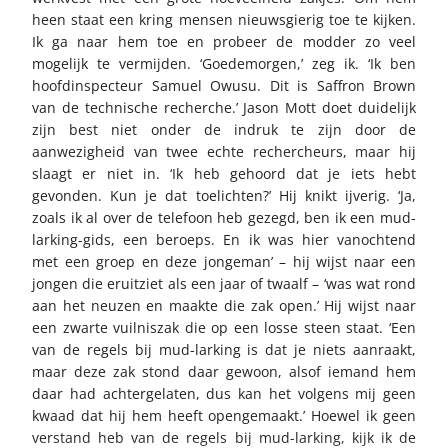
heen staat een kring mensen nieuwsgierig toe te kijken.
Ik ga naar hem toe en probeer de modder zo veel
mogelijk te vermijden. ‘Goedemorgen,’ zeg ik. ‘Ik ben
hoofdinspecteur Samuel Owusu. Dit is Saffron Brown
van de technische recherche.’ Jason Mott doet duidelijk
zijn best niet onder de indruk te zijn door de
aanwezigheid van twee echte rechercheurs, maar hij
slaagt er niet in. ‘Ik heb gehoord dat je iets hebt
gevonden. Kun je dat toelichten?’ Hij knikt ijverig. ‘Ja,
zoals ik al over de telefoon heb gezegd, ben ik een mud-
larking-gids, een beroeps. En ik was hier vanochtend
met een groep en deze jongeman’ – hij wijst naar een
jongen die eruitziet als een jaar of twaalf – ‘was wat rond
aan het neuzen en maakte die zak open.’ Hij wijst naar
een zwarte vuilniszak die op een losse steen staat. ‘Een
van de regels bij mud-larking is dat je niets aanraakt,
maar deze zak stond daar gewoon, alsof iemand hem
daar had achtergelaten, dus kan het volgens mij geen
kwaad dat hij hem heeft opengemaakt.’ Hoewel ik geen
verstand heb van de regels bij mud-larking, kijk ik de