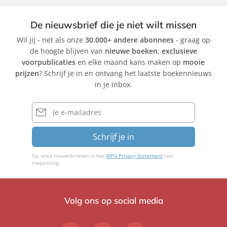
De nieuwsbrief die je niet wilt missen
Wil jij - net als onze
30.000+ andere abonnees
- graag op
de hoogte blijven van
nieuwe boeken
,
exclusieve
voorpublicaties
en elke maand kans maken op
mooie
prijzen
? Schrijf je in en ontvang het laatste boekennieuws
in je inbox.
E-
mailadres
Schrijf je in
Op onze nieuwsbrieven is het
WPG Privacy Statement
van
toepassing.
Volg ons op social media