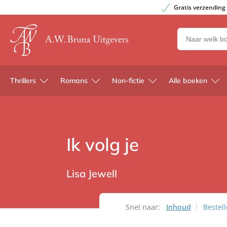
Gratis verzending
Zoeken
naar
boeken,
auteurs
Thrillers
Romans
Non-fictie
Alle boeken
en
uitgevers
Ik volg je
Lisa Jewell
Snel naar:
Inhoud
Bestel