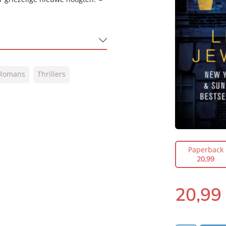
Romans
Thrillers
Paperback
20
,
99
20
,
99
Paperback: