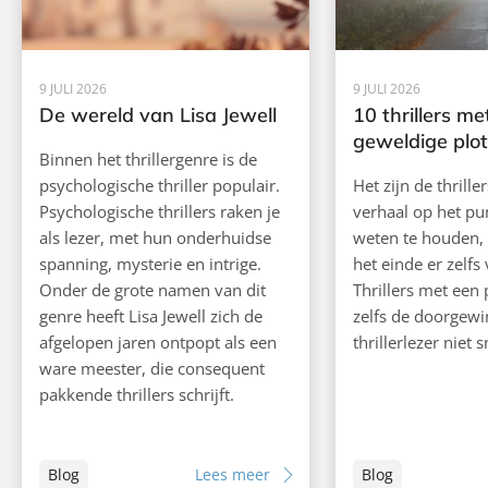
9 JULI 2026
9 JULI 2026
De wereld van Lisa Jewell
10 thrillers me
geweldige plot
Binnen het thrillergenre is de
psychologische thriller populair.
Het zijn de thrille
Psychologische thrillers raken je
verhaal op het pun
als lezer, met hun onderhuidse
weten te houden,
spanning, mysterie en intrige.
het einde er zelfs
Onder de grote namen van dit
Thrillers met een 
genre heeft Lisa Jewell zich de
zelfs de doorgewi
afgelopen jaren ontpopt als een
thrillerlezer niet 
ware meester, die consequent
pakkende thrillers schrijft.
Blog
Lees meer
Blog