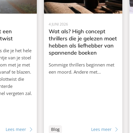
4 JUNI 2026
t een
Wat als? High concept
twist
thrillers die je gelezen moet
hebben als liefhebber van
rs die je het hele
spannende boeken
tje van je stoel
 om met je met
Sommige thrillers beginnen met
 vanaf te blazen.
een moord. Andere met…
plottwist die
nterde
snel vergeten zal.
Lees meer
Blog
Lees meer