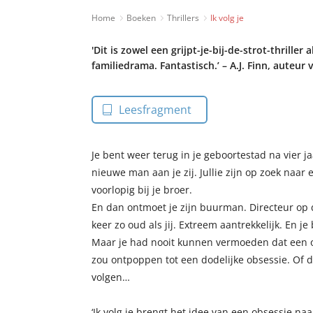
Home
Boeken
Thrillers
Ik volg je
'Dit is zowel een grijpt-je-bij-de-strot-thriller
familiedrama. Fantastisch.’ – A.J. Finn, auteur
Leesfragment
Je bent weer terug in je geboortestad na vier j
nieuwe man aan je zij. Jullie zijn op zoek naar
voorlopig bij je broer.
En dan ontmoet je zijn buurman. Directeur op d
keer zo oud als jij. Extreem aantrekkelijk. En j
Maar je had nooit kunnen vermoeden dat een o
zou ontpoppen tot een dodelijke obsessie. Of 
volgen…
‘Ik volg je brengt het idee van een obsessie naa