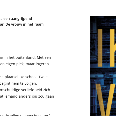
 als een aangrijpend
 van De vrouw in het raam
aar in het buitenland. Met een
 een eigen plek, maar logeren
e plaatselijke school. Twee
e begint hem te volgen.
nschuldige verliefdheid zich
dat iemand anders jou zou gaan
r griezelige nieuwe hoogten.’ –