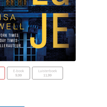
E-book
Luisterboek
9
,
99
11
,
99