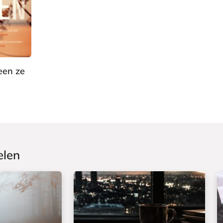
een ze
elen