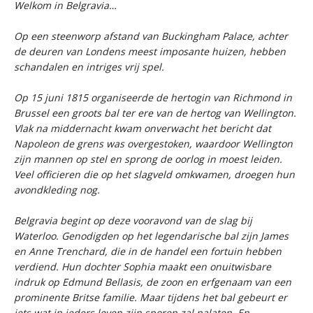
Welkom in Belgravia…
Op een steenworp afstand van Buckingham Palace, achter
de deuren van Londens meest imposante huizen, hebben
schandalen en intriges vrij spel.
Op 15 juni 1815 organiseerde de hertogin van Richmond in
Brussel een groots bal ter ere van de hertog van Wellington.
Vlak na middernacht kwam onverwacht het bericht dat
Napoleon de grens was overgestoken, waardoor Wellington
zijn mannen op stel en sprong de oorlog in moest leiden.
Veel officieren die op het slagveld omkwamen, droegen hun
avondkleding nog.
Belgravia
begint op deze vooravond van de slag bij
Waterloo. Genodigden op het legendarische bal zijn James
en Anne Trenchard, die in de handel een fortuin hebben
verdiend. Hun dochter Sophia maakt een onuitwisbare
indruk op Edmund Bellasis, de zoon en erfgenaam van een
prominente Britse familie. Maar tijdens het bal gebeurt er
iets wat in ieders leven zijn sporen zal nalaten. En