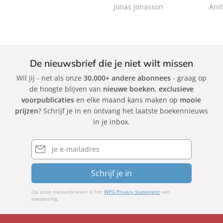
c
k
Jonas Jonasson
Ani
k
De nieuwsbrief die je niet wilt missen
Wil jij - net als onze
30.000+ andere abonnees
- graag op
de hoogte blijven van
nieuwe boeken
,
exclusieve
voorpublicaties
en elke maand kans maken op
mooie
prijzen
? Schrijf je in en ontvang het laatste boekennieuws
in je inbox.
E-
mailadres
Schrijf je in
Op onze nieuwsbrieven is het
WPG Privacy Statement
van
toepassing.