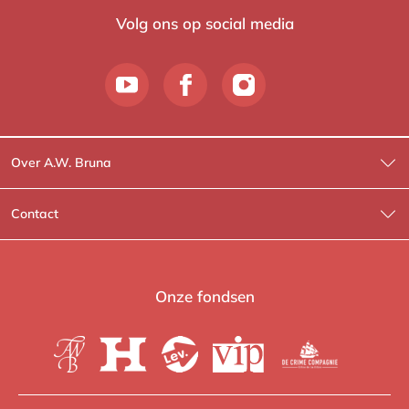
Volg ons op social media
Over A.W. Bruna
Wat wij doen
Contact
Wie is Wie?
Contactinformatie
A.W. Bruna Fictie
Route-informatie
Onze fondsen
Lev. boeken
Voor de pers
Heartbeat
Voor de boekhandels
De Crime Compagnie