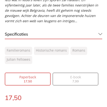
vijfentwintig jaar later, als de twee families neerstrijken in
de nieuwe wijk Belgravia, heeft dit geheim nog steeds
gevolgen. Achter de deuren van de imponerende huizen
vormt zich een web van leugens en intriges…
Specificaties
ISBN:
9789400508972
Familieromans
Historische romans
Romans
NUR:
302
Type:
Julian Fellowes
Paperback
Auteur(s):
Julian Fellowes
Vertaler:
Edzard Krol
Paperback
E-book
Prijs:
17
,
50
17
,
50
7
,
99
Aantal pagina's:
480
Uitgever:
A.W. Bruna
17
,
50
Paperback:
Verschijningsdatum:
29-06-2017