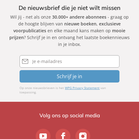
De nieuwsbrief die je niet wilt missen
Wil jij - net als onze
30.000+ andere abonnees
- graag op
de hoogte blijven van
nieuwe boeken
,
exclusieve
voorpublicaties
en elke maand kans maken op
mooie
prijzen
? Schrijf je in en ontvang het laatste boekennieuws
in je inbox.
E-
mailadres
Schrijf je in
Op onze nieuwsbrieven is het
WPG Privacy Statement
van
toepassing.
Volg ons op social media