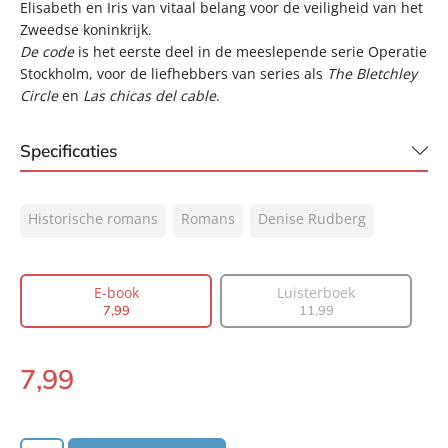
Elisabeth en Iris van vitaal belang voor de veiligheid van het
Zweedse koninkrijk.
De code
is het eerste deel in de meeslepende serie Operatie
Stockholm, voor de liefhebbers van series als
The Bletchley
Circle
en
Las chicas del cable
.
Specificaties
ISBN:
9789044979428
Historische romans
Romans
Denise Rudberg
NUR:
302
Type:
E-book
Auteur(s):
Denise Rudberg
E-book
Luisterboek
7
,
99
11
,
99
Vertaler:
Corry van Bree
Prijs:
7
,
99
7
,
99
Aantal pagina's:
302
E-
Uitgever:
book:
AW Bruna
Verschijningsdatum:
07-04-2021