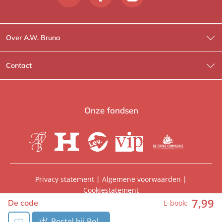
Over A.W. Bruna
Wat wij doen
Contact
Wie is Wie?
Contactinformatie
A.W. Bruna Fictie
Route-informatie
Onze fondsen
Lev. boeken
Voor de pers
Heartbeat
Voor de boekhandels
De Crime Compagnie
Special sales
Privacy statement
|
Algemene voorwaarden
|
Cookiestatement
Aanbiedingsbrochures
Manuscripten
7
,
99
© 2026, A.W. Bruna Uitgevers | Onderdeel van
WPG
De code
E-book:
Uitgevers
Vacatures
Foreign rights
Bestel bij Bol