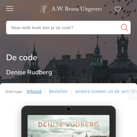
Gratis
verzending
Zoeken
Voor
naar
23:00
boeken,
besteld,
volgende
auteurs
werkdag
en
De code
Romans
in huis
uitgevers
Veilig
betalen
Denise Rudberg
Gratis
retourneren
Inhoud
Bestellen
Andere boeken uit de serie 'O
Snel naar: