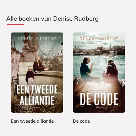
Alle boeken van Denise Rudberg
E
E
7
7
-
-
,
,
b
b
9
9
o
o
9
9
o
o
k
k
Een tweede alliantie
De code
D
D