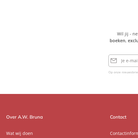
Wil jij - n
boeken
,
excl
E-
mailadres
Op onze nieuwsbrie
Over A.W. Bruna
Contact
Wat wij doen
Contactinfor