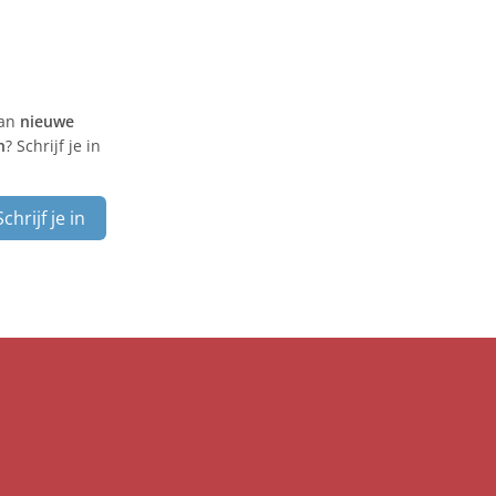
van
nieuwe
n
? Schrijf je in
Schrijf je in