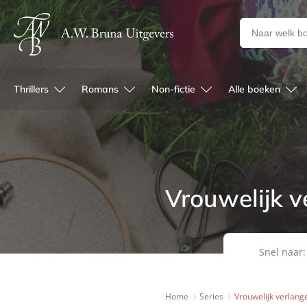
Zoeken
naar
boeken,
auteurs
Thrillers
Romans
Non-fictie
Alle boeken
en
uitgevers
Vrouwelijk v
Snel naar:
Home
Series
Vrouwelijk verlang