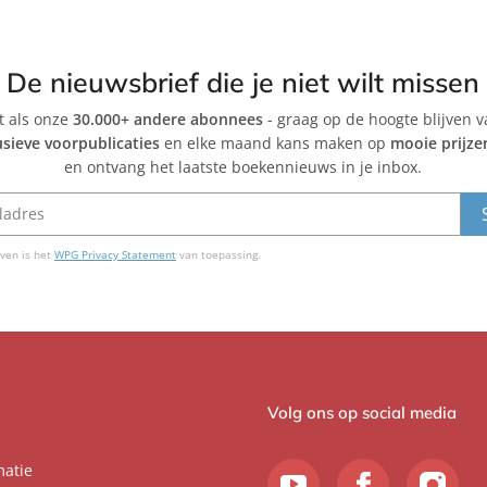
De nieuwsbrief die je niet wilt missen
et als onze
30.000+ andere abonnees
- graag op de hoogte blijven 
usieve voorpublicaties
en elke maand kans maken op
mooie prijze
en ontvang het laatste boekennieuws in je inbox.
ven is het
WPG Privacy Statement
van toepassing.
Volg ons op social media
matie