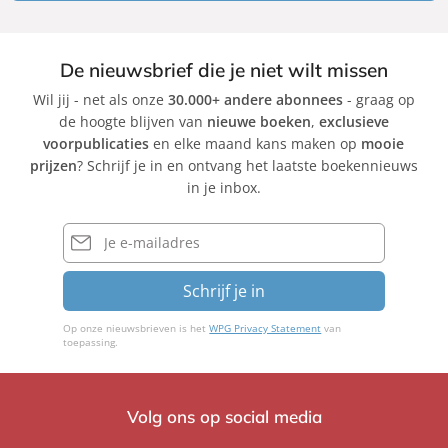
De nieuwsbrief die je niet wilt missen
Wil jij - net als onze
30.000+ andere abonnees
- graag op
de hoogte blijven van
nieuwe boeken
,
exclusieve
voorpublicaties
en elke maand kans maken op
mooie
prijzen
? Schrijf je in en ontvang het laatste boekennieuws
in je inbox.
E-
mailadres
Schrijf je in
Op onze nieuwsbrieven is het
WPG Privacy Statement
van
toepassing.
Volg ons op social media