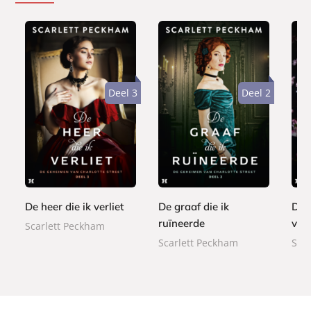
Deel 3
Deel 2
E
E
E
7
-
7
7
-
-
,
b
,
,
b
b
9
o
9
9
o
o
9
o
9
9
o
o
k
De heer die ik verliet
De graaf die ik
De h
k
k
ruïneerde
ver
Scarlett Peckham
Scarlett Peckham
Sca