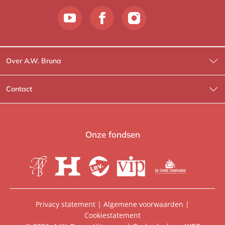
Over A.W. Bruna
Wat wij doen
Contact
Wie is Wie?
Contactinformatie
A.W. Bruna Fictie
Route-informatie
Onze fondsen
Lev. boeken
Voor de pers
Heartbeat
Voor de boekhandels
De Crime Compagnie
Special sales
Privacy statement
|
Algemene voorwaarden
|
Cookiestatement
Aanbiedingsbrochures
Manuscripten