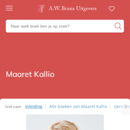
Gratis
verzending
Zoeken
Voor
naar
23:00
boeken,
besteld,
volgende
auteurs
werkdag
en
in huis
uitgevers
Veilig
betalen
Maaret Kallio
Auteurs
Gratis
retourneren
Inleiding
Alle boeken van Maaret Kallio
Gerelat
Snel naar:
Auteurs