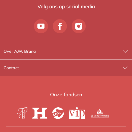
Volg ons op social media
Over A.W. Bruna
Wat wij doen
Contact
Wie is Wie?
Contactinformatie
A.W. Bruna Fictie
Route-informatie
Onze fondsen
Lev. boeken
Voor de pers
Heartbeat
Voor de boekhandels
De Crime Compagnie