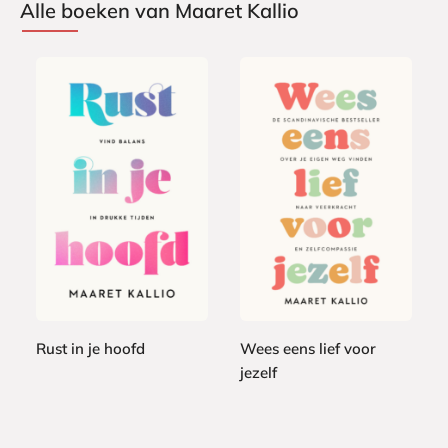
Alle boeken van Maaret Kallio
P
P
2
a
2
a
4
p
2
p
,
e
,
e
9
r
9
r
9
b
9
b
a
Rust in je hoofd
Wees eens lief voor
a
c
jezelf
c
M
k
k
a
M
a
a