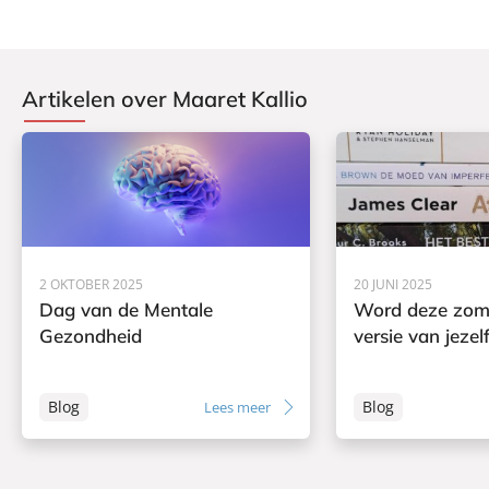
a
a
s
b
m
s
i
G
i
Artikelen over Maaret Kallio
n
r
c
e
a
a
K
n
C
l
t
a
a
r
v
b
e
i
r
n
2 OKTOBER 2025
20 JUNI 2025
o
Dag van de Mentale
Word deze zome
Gezondheid
versie van jezel
Blog
Blog
Lees meer