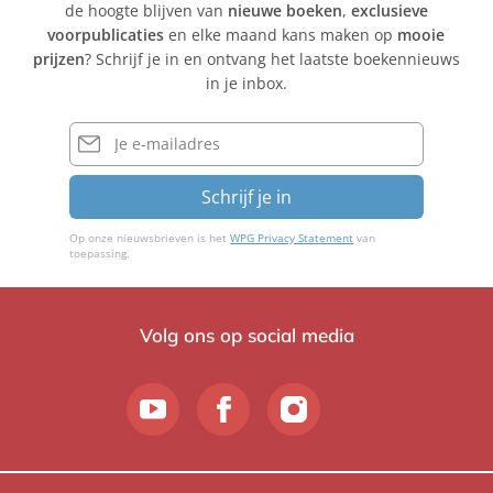
de hoogte blijven van
nieuwe boeken
,
exclusieve
voorpublicaties
en elke maand kans maken op
mooie
prijzen
? Schrijf je in en ontvang het laatste boekennieuws
in je inbox.
E-
mailadres
Schrijf je in
Op onze nieuwsbrieven is het
WPG Privacy Statement
van
toepassing.
Volg ons op social media