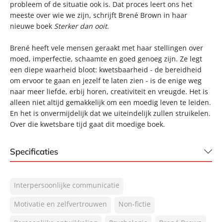
probleem of de situatie ook is. Dat proces leert ons het
meeste over wie we zijn, schrijft Brené Brown in haar
nieuwe boek
Sterker dan ooit
.
Brené heeft vele mensen geraakt met haar stellingen over
moed, imperfectie, schaamte en goed genoeg zijn. Ze legt
een diepe waarheid bloot: kwetsbaarheid - de bereidheid
om ervoor te gaan en jezelf te laten zien - is de enige weg
naar meer liefde, erbij horen, creativiteit en vreugde. Het is
alleen niet altijd gemakkelijk om een moedig leven te leiden.
En het is onvermijdelijk dat we uiteindelijk zullen struikelen.
Over die kwetsbare tijd gaat dit moedige boek.
Specificaties
ISBN:
9789400508613
Interpersoonlijke communicatie
NUR:
770
Type:
Motivatie en zelfvertrouwen
Paperback
Non-fictie
Auteur(s):
Brené Brown