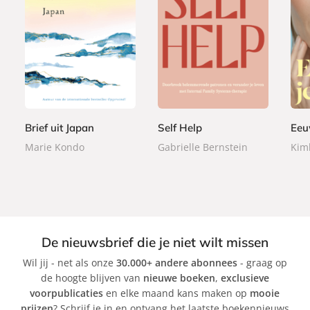
G
P
P
2
2
2
e
a
a
2
4
2
b
p
p
,
,
,
o
e
e
9
9
9
n
r
r
9
9
9
d
b
b
Brief uit Japan
Self Help
Eeu
e
a
a
Marie Kondo
Gabrielle Bernstein
Kim
n
c
c
k
k
De nieuwsbrief die je niet wilt missen
Wil jij - net als onze
30.000+ andere abonnees
- graag op
de hoogte blijven van
nieuwe boeken
,
exclusieve
voorpublicaties
en elke maand kans maken op
mooie
prijzen
? Schrijf je in en ontvang het laatste boekennieuws