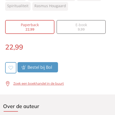
Auteur(s):
Rasmus Hougaard
Spiritualiteit
Rasmus Hougaard
Prijs:
22
,
99
Aantal pagina's:
256
Paperback
E-book
Uitgever:
Lev.
22
,
99
9
,
99
Verschijningsdatum:
13-10-2015
22
,
99
Paperback:
Bestel bij Bol
Zoek een boekhandel in de buurt
Over de auteur