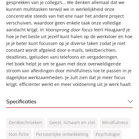
gesprekken van je collega’s… We denken allemaal dat we
kunnen multitasken terwijl we in werkelijkheid onze
concentratie steeds van het ene naar het andere project
verschuiven, waardoor geen enkele taak onze volledige
aandacht krijgt. In
Voorsprong door focus
leert Hougaard je
hoe je het beste uit jezelf kunt halen op de werkvloer en hoe
je je beter kunt focussen op je diverse taken zodat je niet
constant wordt afgeleid door e-mails, tekstberichten,
deadlines, (geluiden van) telefoons en vergaderingen.
Het boek helpt je om te gaan met deze overweldigende
stroom van afleidingen door mindfulness toe te passen in je
dagelijkse werkzaamheden. Je zult zien dat je meer focus
krijgt, efficiënter werkt en meer voldoening uit je werk haalt.
Specificaties
ISBN:
9789400506657
Denktechnieken
Geest, lichaam en ziel
Mindfulness
NUR:
770
Type:
Non-fictie
Persoonlijke ontwikkeling
Paperback
Psychologie