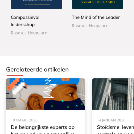
e
9
r
9
r
9
b
9
b
Compassievol
The Mind of the Leader
a
a
c
leiderschap
Rasmus Hougaard
c
k
Rasmus Hougaard
k
Gerelateerde artikelen
18 MAART 2026
14 JANUARI 2026
De belangrijkste experts op
Stoïcisme: leven