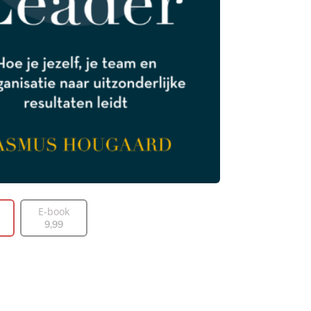
E-book
9
,
99