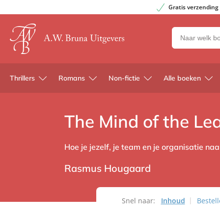
Gratis verzending
Zoeken
naar
boeken,
auteurs
Thrillers
Romans
Non-fictie
Alle boeken
en
uitgevers
The Mind of the Le
Hoe je jezelf, je team en je organisatie naar
Rasmus Hougaard
Snel naar:
Inhoud
Bestel