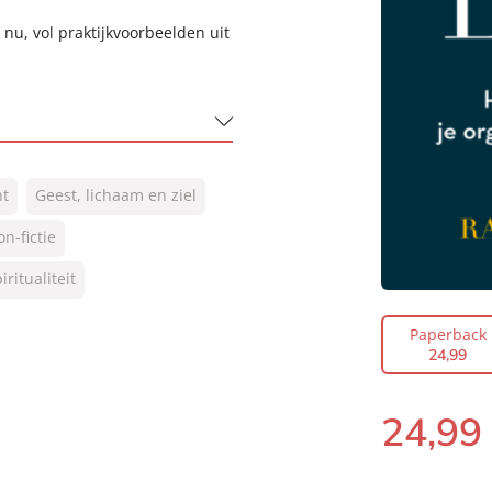
nu, vol praktijkvoorbeelden uit
t
Geest, lichaam en ziel
n-fictie
iritualiteit
Paperback
24
,
99
24
,
99
Paperback: