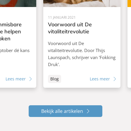
11 JANUARI 2021
onmisbare
Voorwoord uit De
te helpen
vitaliteitrevolutie
oken
Voorwoord uit De
optober dé kans
vitaliteitrevolutie. Door Thijs
Launspach, schrijver van 'Fokking
Druk'.
Lees meer
Blog
Lees meer
Bekijk alle artikelen