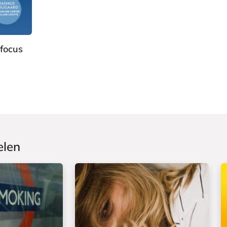
focus
elen