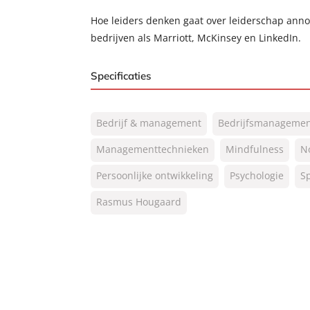
Hoe leiders denken gaat over leiderschap anno 
bedrijven als Marriott, McKinsey en LinkedIn.
Specificaties
ISBN:
9789400511439
Bedrijf & management
Bedrijfsmanagemen
NUR:
801
Type:
Managementtechnieken
Paperback
Mindfulness
No
Auteur(s):
Rasmus Hougaard
Persoonlijke ontwikkeling
Psychologie
Sp
Prijs:
24
,
99
Rasmus Hougaard
Aantal pagina's:
256
Uitgever:
Lev.
Verschijningsdatum:
31-12-2018