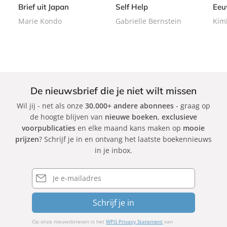
d
b
b
Brief uit Japan
Self Help
Eeu
e
a
a
Marie Kondo
Gabrielle Bernstein
Kim
n
c
c
k
k
De nieuwsbrief die je niet wilt missen
Wil jij - net als onze
30.000+ andere abonnees
- graag op
de hoogte blijven van
nieuwe boeken
,
exclusieve
voorpublicaties
en elke maand kans maken op
mooie
prijzen
? Schrijf je in en ontvang het laatste boekennieuws
in je inbox.
E-
mailadres
Schrijf je in
Op onze nieuwsbrieven is het
WPG Privacy Statement
van