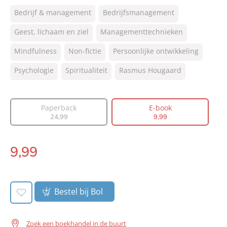
ISBN:
9789044978230
Bedrijf & management
Bedrijfsmanagement
NUR:
801
Type:
Geest, lichaam en ziel
E-book
Managementtechnieken
Auteur(s):
Rasmus Hougaard
Mindfulness
Non-fictie
Persoonlijke ontwikkeling
Prijs:
9
,
99
Psychologie
Spiritualiteit
Rasmus Hougaard
Aantal pagina's:
256
Uitgever:
Lev.
Verschijningsdatum:
02-01-2019
Paperback
E-book
24
,
99
9
,
99
9
,
99
E-
book:
Bestel bij Bol
Zoek een boekhandel in de buurt