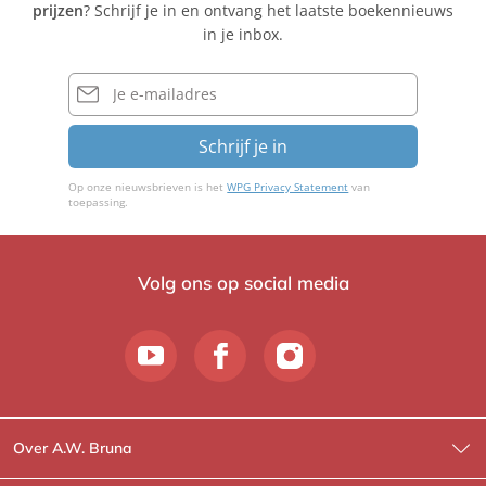
prijzen
? Schrijf je in en ontvang het laatste boekennieuws
u
u
u
in je inbox.
g
g
g
a
a
a
E-
a
mailadres
a
a
r
r
r
Schrijf je in
d
d
d
Op onze nieuwsbrieven is het
WPG Privacy Statement
van
toepassing.
Volg ons op social media
Over A.W. Bruna
Wat wij doen