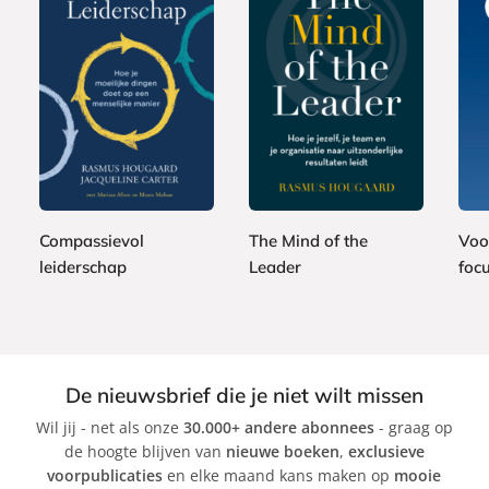
P
P
P
2
2
2
a
a
a
4
4
2
p
p
p
,
,
,
e
e
e
9
9
9
r
r
r
9
9
9
b
b
b
Compassievol
The Mind of the
Voo
a
a
a
leiderschap
Leader
foc
c
c
c
R
R
R
k
k
k
a
a
a
s
s
s
m
m
m
De nieuwsbrief die je niet wilt missen
u
u
u
Wil jij - net als onze
30.000+ andere abonnees
- graag op
s
s
s
de hoogte blijven van
nieuwe boeken
,
exclusieve
H
H
H
voorpublicaties
en elke maand kans maken op
mooie
o
o
o