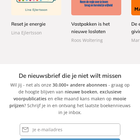
2
5
p
p
,
e
,
,
e
e
9
r
9
0
r
r
9
b
9
0
Reset je energie
Vastpakken is het
De 
b
b
a
a
a
nieuwe loslaten
givi
Lina Ejlertsson
c
c
c
Roos Woltering
Mar
k
k
k
De nieuwsbrief die je niet wilt missen
Wil jij - net als onze
30.000+ andere abonnees
- graag op
de hoogte blijven van
nieuwe boeken
,
exclusieve
voorpublicaties
en elke maand kans maken op
mooie
prijzen
? Schrijf je in en ontvang het laatste boekennieuws
in je inbox.
E-
mailadres