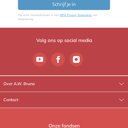
Schrijf je in
Op onze nieuwsbrieven is het
WPG Privacy Statement
van
toepassing.
Volg ons op social media
Over A.W. Bruna
Wat wij doen
Contact
Wie is Wie?
Contactinformatie
A.W. Bruna Fictie
Route-informatie
Onze fondsen