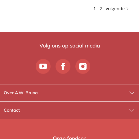
1
2
volgende
Volg ons op social media
Over A.W. Bruna
Wat wij doen
Contact
Wie is Wie?
Contactinformatie
A.W. Bruna Fictie
Route-informatie
Onze fondsen