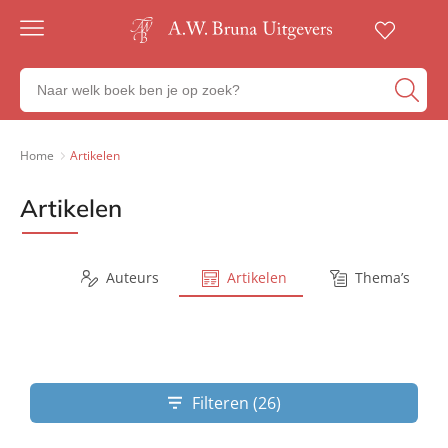
Gratis
verzending
Zoeken
Voor
naar
23:00
boeken,
besteld,
volgende
auteurs
Home
Artikelen
werkdag
en
in huis
uitgevers
Artikelen
Veilig
betalen
Gratis
retourneren
Series
Auteurs
Artikelen
Thema’s
Filteren (26)