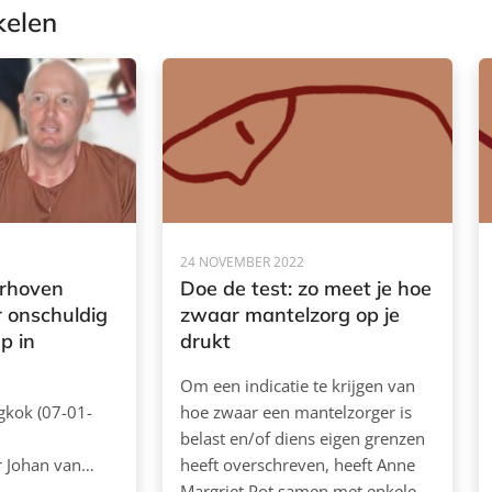
kelen
24 NOVEMBER 2022
arhoven
Doe de test: zo meet je hoe
r onschuldig
zwaar mantelzorg op je
p in
drukt
Om een indicatie te krijgen van
gkok (07-01-
hoe zwaar een mantelzorger is
belast en/of diens eigen grenzen
r Johan van…
heeft overschreven, heeft Anne
Margriet Pot samen met enkele