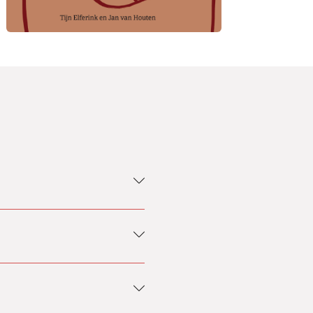
elden. Je proberen in te
’. Hoewel lijkt dat we de ander
en: ik weet wat de ander
ijp, vind je…’