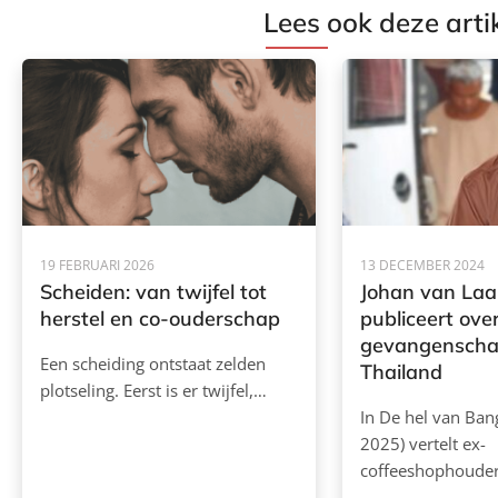
Lees ook deze arti
19 FEBRUARI 2026
13 DECEMBER 2024
Scheiden: van twijfel tot
Johan van La
herstel en co-ouderschap
publiceert ove
gevangenscha
Een scheiding ontstaat zelden
Thailand
plotseling. Eerst is er twijfel,…
In De hel van Ban
2025) vertelt ex-
coffeeshophoude