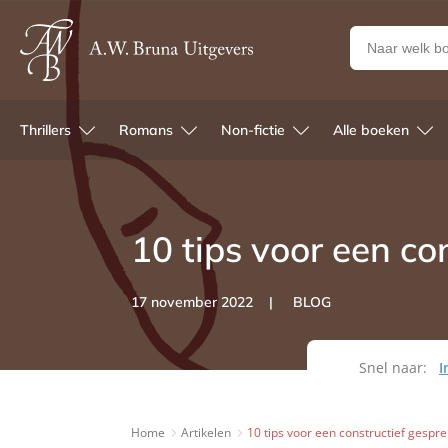
Zoeken
naar
boeken,
auteurs
Thrillers
Romans
Non-fictie
Alle boeken
en
uitgevers
10 tips voor een co
17 november 2022
BLOG
Snel naar:
I
Home
Artikelen
10 tips voor een constructief gespre