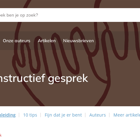
Onze auteurs
Artikelen
Nieuwsbrieven
nstructief gesprek
nleiding
10 tips
Fijn dat je er bent
Auteurs
Meer artikel
k