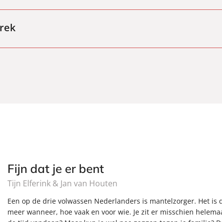
aloog ver te zoeken en is één persoon vooral aan het zenden. Het l
ken: ‘Wacht even, ik volg je niet meer. Kun je uitleggen wat je pre
prek
n gesprek te evalueren. ‘Het kwam op mij nogal over als…’ Maar het 
Fijn dat je er bent
Tijn Elferink & Jan van Houten
Een op de drie volwassen Nederlanders is mantelzorger. Het is d
meer wanneer, hoe vaak en voor wie. Je zit er misschien helemaal