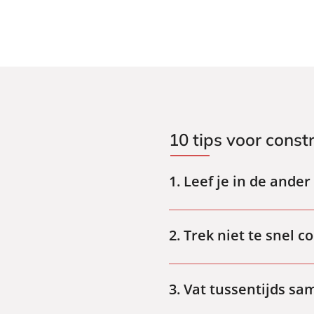
10 tips voor cons
1. Leef je in de ander
We zijn geneigd om wat we van
leven in wat iemand anders vi
2. Trek niet te snel c
Als we luisteren naar een ander
daarmee bevestigen, is er ook 
bedoelt, waardoor de echte bo
3. Vat tussentijds s
Om misverstanden te voorkomen,