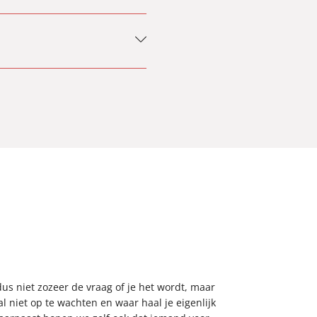
ijkt onbeleefd, maar toch is er
cies bedoelt?’
kan ook positief zijn: ‘Ik vond
us niet zozeer de vraag of je het wordt, maar
 niet op te wachten en waar haal je eigenlijk