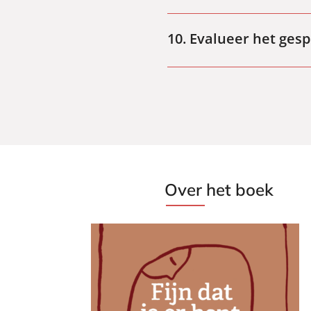
In sommige gesprekken is de di
geen andere optie dan onderbre
10. Evalueer het ges
Soms kan het prettig zijn om ee
het prettig dat je…’
Over het boek