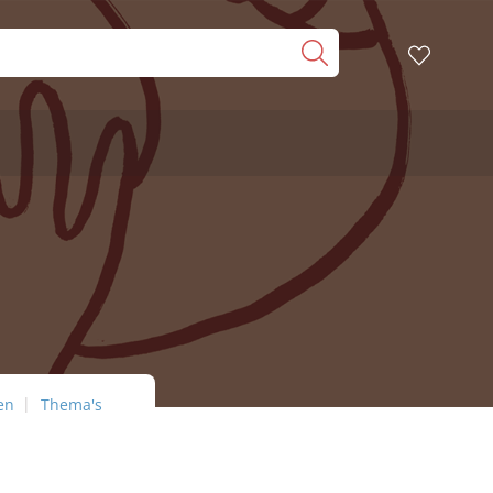
en
Thema's