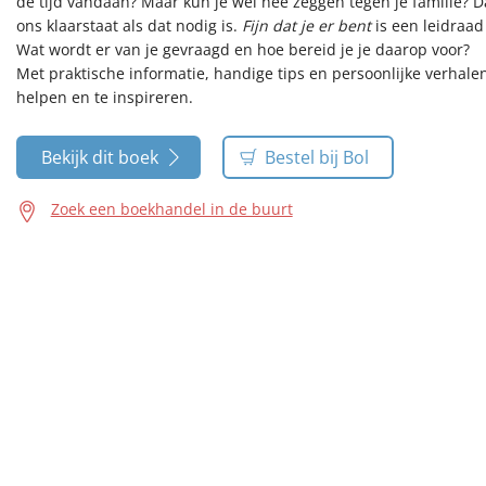
de tijd vandaan? Maar kun je wel nee zeggen tegen je familie? 
ons klaarstaat als dat nodig is.
Fijn dat je er bent
is een leidraad
Wat wordt er van je gevraagd en hoe bereid je je daarop voor?
Met praktische informatie, handige tips en persoonlijke verhale
helpen en te inspireren.
Bekijk dit boek
Bestel bij Bol
Zoek een boekhandel in de buurt