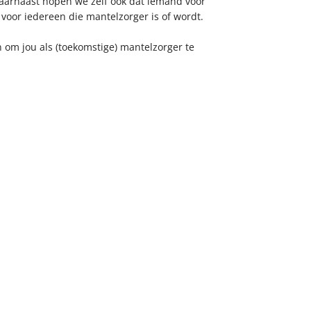
Daarnaast hopen we zelf ook dat iemand voor
 voor iedereen die mantelzorger is of wordt.
n om jou als (toekomstige) mantelzorger te