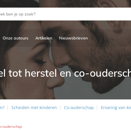
Onze auteurs
Artikelen
Nieuwsbrieven
el tot herstel en co-ouders
en?
Scheiden met kinderen
Co-ouderschap
Ervaring van k
 co-ouderschap