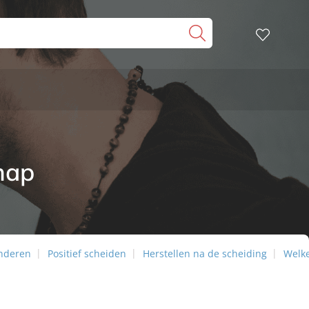
chap
inderen
Positief scheiden
Herstellen na de scheiding
Welke