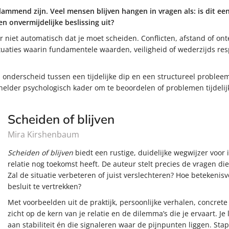
lammend zijn. Veel mensen blijven hangen in vragen als: is dit een f
en onvermijdelijke beslissing uit?
er niet automatisch dat je moet scheiden. Conflicten, afstand of on
k situaties waarin fundamentele waarden, veiligheid of wederzijds re
 onderscheid tussen een tijdelijke dip en een structureel problee
elder psychologisch kader om te beoordelen of problemen tijdelijk
Scheiden of blijven
Mira Kirshenbaum
Scheiden of blijven
biedt een rustige, duidelijke wegwijzer voor 
relatie nog toekomst heeft. De auteur stelt precies de vragen di
Zal de situatie verbeteren of juist verslechteren? Hoe betekenisvol
besluit te vertrekken?
Met voorbeelden uit de praktijk, persoonlijke verhalen, concret
zicht op de kern van je relatie en de dilemma’s die je ervaart. 
aan stabiliteit én die signaleren waar de pijnpunten liggen. Stap 