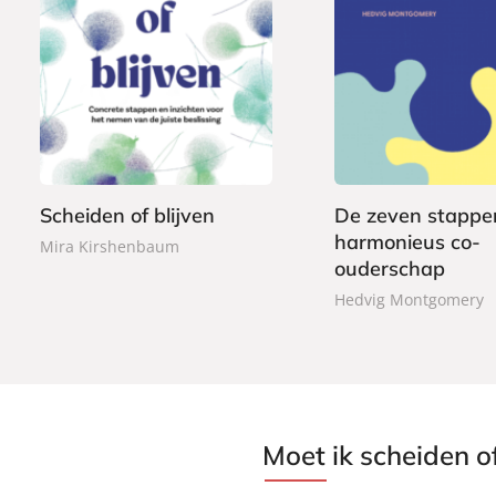
P
2
a
G
4
2
p
e
,
2
e
b
9
,
r
o
9
5
b
n
0
a
d
Scheiden of blijven
De zeven stappe
c
e
harmonieus co-
Mira Kirshenbaum
k
n
ouderschap
Hedvig Montgomery
Moet ik scheiden of 