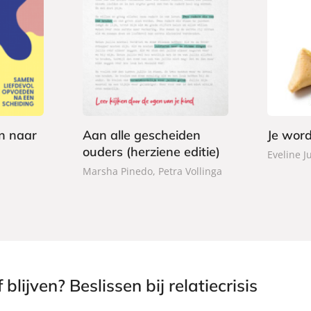
P
2
P
2
a
0
a
2
p
,
p
,
e
9
e
9
r
9
r
9
b
b
a
n naar
Aan alle gescheiden
Je word
a
c
ouders (herziene editie)
c
Eveline J
k
k
Marsha Pinedo, Petra Vollinga
blijven? Beslissen bij relatiecrisis