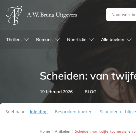
Zoeken
naar
boeken,
auteurs
Thrillers
Romans
Non-fictie
Alle boeken
en
uitgevers
Scheiden: van twijf
19 februari 2026
BLOG
Snel naar:
Inleiding
Besproken boeken
Scheiden of blijv
Home
Artikelen
Scheiden: van twijfel tot herstel en