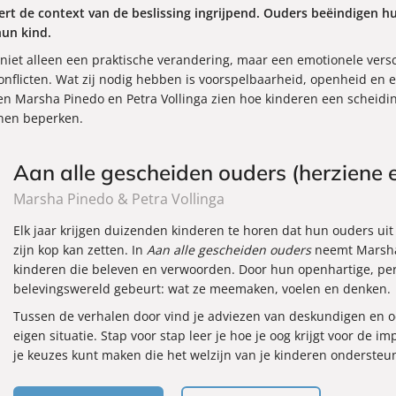
t de context van de beslissing ingrijpend. Ouders beëindigen hu
hun kind.
 niet alleen een praktische verandering, maar een emotionele versc
conflicten. Wat zij nodig hebben is voorspelbaarheid, openheid en 
en Marsha Pinedo en Petra Vollinga zien hoe kinderen een scheidi
nen beperken.
Aan alle gescheiden ouders (herziene e
Marsha Pinedo & Petra Vollinga
Elk jaar krijgen duizenden kinderen te horen dat hun ouders u
zijn kop kan zetten. In
Aan alle gescheiden ouders
neemt Marsha 
kinderen die beleven en verwoorden. Door hun openhartige, pers
belevingswereld gebeurt: wat ze meemaken, voelen en denken.
Tussen de verhalen door vind je adviezen van deskundigen en oe
eigen situatie. Stap voor stap leer je hoe je oog krijgt voor de 
je keuzes kunt maken die het welzijn van je kinderen ondersteun