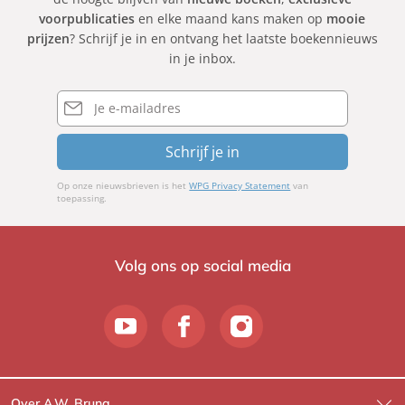
voorpublicaties
en elke maand kans maken op
mooie
prijzen
? Schrijf je in en ontvang het laatste boekennieuws
in je inbox.
E-
mailadres
Schrijf je in
Op onze nieuwsbrieven is het
WPG Privacy Statement
van
toepassing.
Volg ons op social media
Over A.W. Bruna