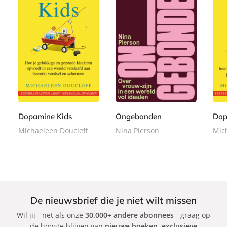
P
P
P
2
2
2
a
a
a
2
2
2
p
p
p
,
,
,
e
e
e
9
9
9
r
r
r
9
9
9
b
b
b
Dopamine Kids
Ongebonden
Dop
a
a
a
Michaeleen Doucleff
Nina Pierson
Mic
c
c
c
k
k
k
De nieuwsbrief die je niet wilt missen
Wil jij - net als onze
30.000+ andere abonnees
- graag op
de hoogte blijven van
nieuwe boeken
,
exclusieve