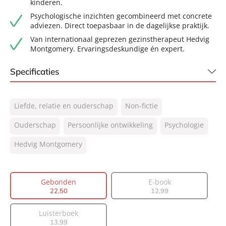
kinderen.
Psychologische inzichten gecombineerd met concrete
adviezen. Direct toepasbaar in de dagelijkse praktijk.
Van internationaal geprezen gezinstherapeut Hedvig
Montgomery. Ervaringsdeskundige én expert.
Specificaties
ISBN:
9789400518940
Liefde, relatie en ouderschap
Non-fictie
NUR:
850
Type:
Ouderschap
Persoonlijke ontwikkeling
Gebonden
Psychologie
Auteur(s):
Hedvig Montgomery
Hedvig Montgomery
Vertaler:
Bianca Cornelissen
Prijs:
22
,
50
Gebonden
E-book
Aantal pagina's:
224
22
,
50
12
,
99
Uitgever:
Lev.
Verschijningsdatum:
11-02-2026
Luisterboek
13
,
99