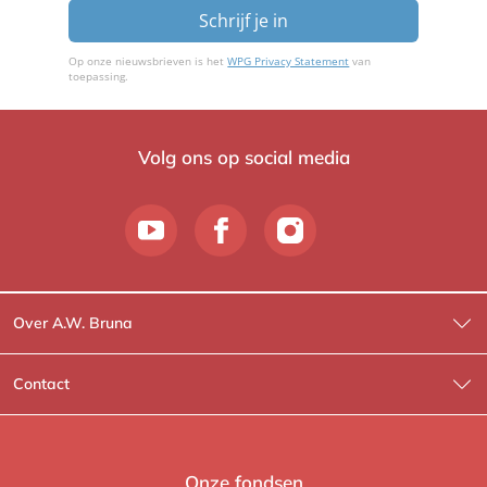
Schrijf je in
Op onze nieuwsbrieven is het
WPG Privacy Statement
van
toepassing.
Volg ons op social media
Over A.W. Bruna
Wat wij doen
Contact
Wie is Wie?
Contactinformatie
A.W. Bruna Fictie
Route-informatie
Onze fondsen