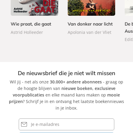
p
p
0
p
,
,
e
e
,
e
5
9
r
r
0
r
0
9
b
b
0
b
Wie praat, die gaat
Van donker naar licht
De 
a
a
a
Aus
Astrid Holleeder
Apolonia van der Vliet
c
c
c
Edit
k
k
k
De nieuwsbrief die je niet wilt missen
Wil jij - net als onze
30.000+ andere abonnees
- graag op
de hoogte blijven van
nieuwe boeken
,
exclusieve
voorpublicaties
en elke maand kans maken op
mooie
prijzen
? Schrijf je in en ontvang het laatste boekennieuws
in je inbox.
E-
mailadres