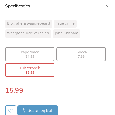
Specificaties
ISBN:
9789046180204
Biografie & waargebeurd
True crime
NUR:
332
Type:
Waargebeurde verhalen
Luisterboek
John Grisham
Auteur(s):
John Grisham
Vertaler:
Hugo Kuipers
Paperback
E-book
Voorlezer:
Jeroen Tjepkema
24
,
99
7
,
99
Prijs:
15
,
99
Luisterboek
Duur:
13 uur en 21 minuten
15
,
99
Uitgever:
Bruna Uitgevers B.V., A.W.
Verschijningsdatum:
29-08-2024
15
,
99
Luisterboek:
Bestel bij Bol