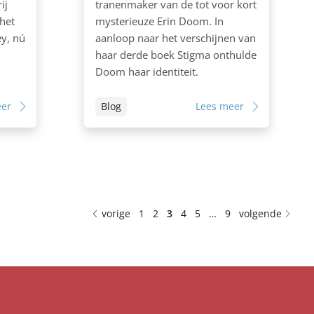
ij
tranenmaker van de tot voor kort
 het
mysterieuze Erin Doom. In
ey, nú
aanloop naar het verschijnen van
haar derde boek Stigma onthulde
Doom haar identiteit.
eer
Blog
Lees meer
vorige
1
2
3
4
5
…
9
volgende