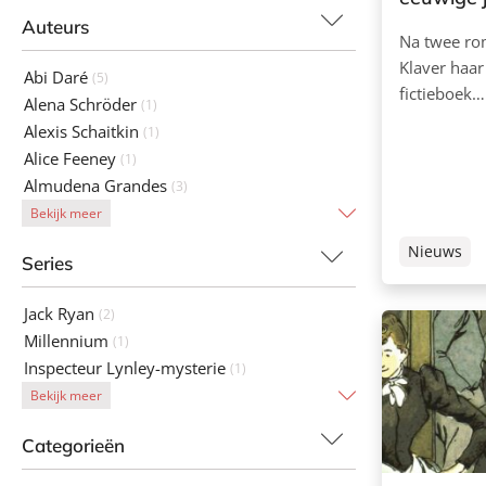
Auteurs
Na twee ro
Klaver haar
Abi Daré
(5)
fictieboek…
Alena Schröder
(1)
Alexis Schaitkin
(1)
Alice Feeney
(1)
Almudena Grandes
(3)
Bekijk meer
Nieuws
Series
Jack Ryan
(2)
Millennium
(1)
Inspecteur Lynley-mysterie
(1)
Bekijk meer
Categorieën