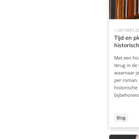
1 OKTOBER 2
Tijd en p
historisc
Met een his
terug in de 
waarnaar je 
per roman. 
historisch
bijbehorend
Blog