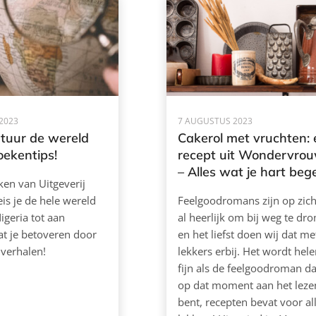
2023
7 AUGUSTUS 2023
atuur de wereld
Cakerol met vruchten:
oekentips!
recept uit Wondervro
– Alles wat je hart beg
en van Uitgeverij
eis je de hele wereld
Feelgoodromans zijn op zich
igeria tot aan
al heerlijk om bij weg te dr
at je betoveren door
en het liefst doen wij dat met
verhalen!
lekkers erbij. Het wordt hel
fijn als de feelgoodroman da
op dat moment aan het leze
bent, recepten bevat voor all