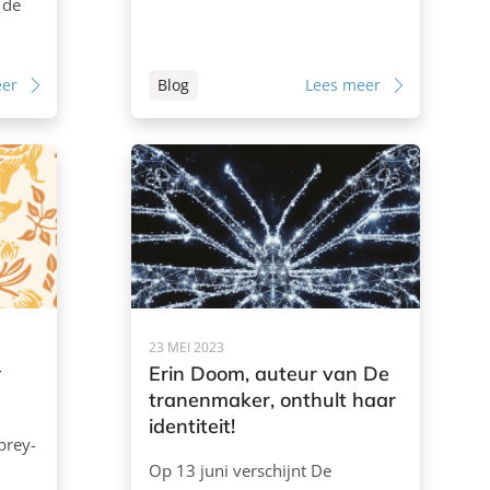
 de
eer
Blog
Lees meer
23 MEI 2023
y
Erin Doom, auteur van De
tranenmaker, onthult haar
identiteit!
brey-
Op 13 juni verschijnt De