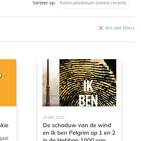
Sorteer op:
Publicatiedatum (meest recent)
Publicatiedatum (meest
recent)
Wis alle filters
Publicatiedatum (minst
recent)
28 MEI 2024
nkie
De schaduw van de wind
en Ik ben Pelgrim op 1 en 2
gaat
in de Hebban 1000 van