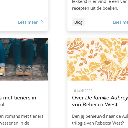
lekkers! Hier vind je één van
recepten uit de boeken.
Lees meer
Blog
Lees m
16 JUNI 2023
 met tieners in
Over
De familie Aubre
ol
van Rebecca West
an romans met tieners
Ben jij benieuwd naar de Au
lwassenen in de
trilogie van Rebecca West?