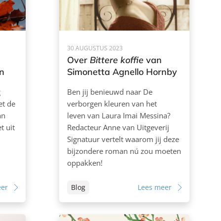
30 AUGUSTUS 2023
Over
Bittere koffie
van
en
Simonetta Agnello Hornby
g
Ben jij benieuwd naar De
et de
verborgen kleuren van het
an
leven van Laura Imai Messina?
t uit
Redacteur Anne van Uitgeverij
Signatuur vertelt waarom jij deze
bijzondere roman nú zou moeten
oppakken!
eer
Blog
Lees meer