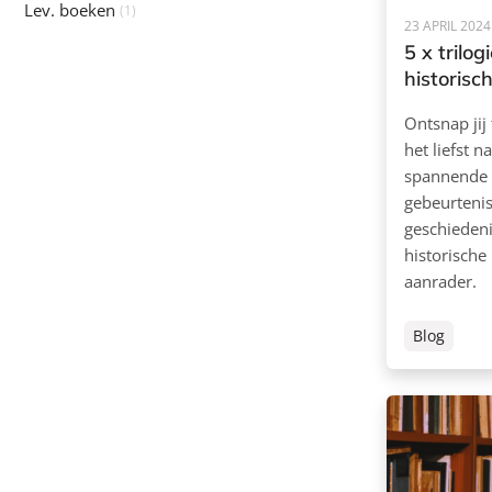
Lev. boeken
(1)
23 APRIL 2024
5 x trilo
historisc
Ontsnap jij
het liefst n
spannende 
gebeurtenis
geschiedeni
historische
aanrader.
Blog