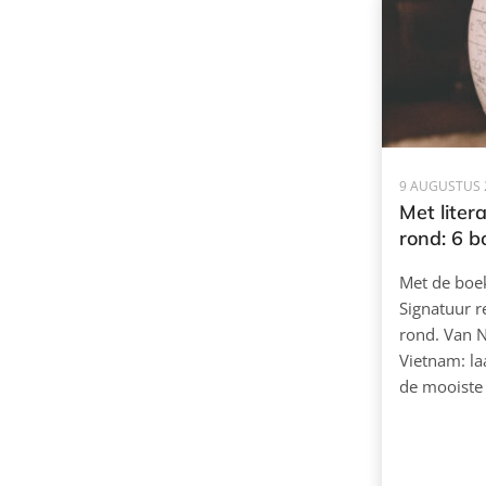
9 AUGUSTUS 
Met liter
rond: 6 b
Met de boek
Signatuur r
rond. Van N
Vietnam: la
de mooiste 