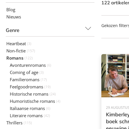
122 artikel
Blog
Nieuws
Gekozen filter
Genre
Heartbeat
(3)
Non-fictie
(157)
Romans
(122)
Avonturenromans
(6)
Coming of age
(3)
Familieromans
(17)
Feelgoodromans
(19)
Historische romans
(24)
Humoristische romans
(4)
29 AUGUSTUS
Italiaanse romans
(6)
Kimberle
Literaire romans
(42)
boek schr
Thrillers
(115)
eeuwige 