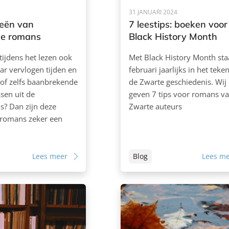
31 JANUARI 2024
gieën van
7 leestips: boeken voor
he romans
Black History Month
 tijdens het lezen ook
Met Black History Month sta
aar vervlogen tijden en
februari jaarlijks in het teke
of zelfs baanbrekende
de Zwarte geschiedenis. Wij
sen uit de
geven 7 tips voor romans v
s? Dan zijn deze
Zwarte auteurs
 romans zeker een
Lees meer
Blog
Lees m