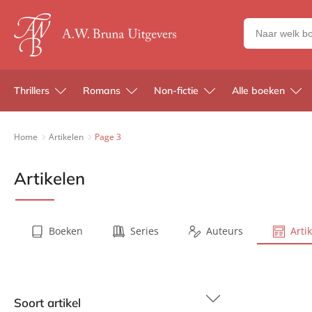
Zoeken
naar
boeken,
auteurs
Thrillers
Romans
Non-fictie
Alle boeken
en
uitgevers
Home
Artikelen
Page 3
Artikelen
Boeken
Series
Auteurs
Arti
Soort artikel