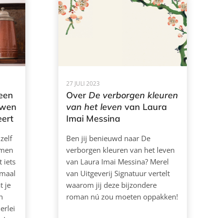
27 JULI 2023
 een
Over
De verborgen kleuren
uwen
van het leven
van Laura
eert
Imai Messina
zelf
Ben jij benieuwd naar De
omen
verborgen kleuren van het leven
 iets
van Laura Imai Messina? Merel
emaal
van Uitgeverij Signatuur vertelt
t je
waarom jij deze bijzondere
n
roman nú zou moeten oppakken!
erlei