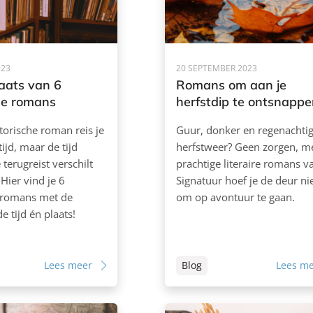
023
20 SEPTEMBER 2023
laats van 6
Romans om aan je
he romans
herfstdip te ontsnapp
torische roman reis je
Guur, donker en regenachti
tijd, maar de tijd
herfstweer? Geen zorgen, m
terugreist verschilt
prachtige literaire romans v
Hier vind je 6
Signatuur hoef je de deur nie
e romans met de
om op avontuur te gaan.
e tijd én plaats!
Lees meer
Blog
Lees m