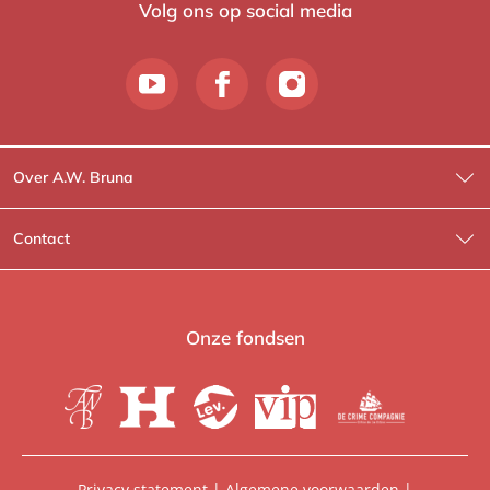
Volg ons op social media
Over A.W. Bruna
Wat wij doen
Contact
Wie is Wie?
Contactinformatie
A.W. Bruna Fictie
Route-informatie
Onze fondsen
Lev. boeken
Voor de pers
Heartbeat
Voor de boekhandels
De Crime Compagnie
Special sales
Privacy statement
|
Algemene voorwaarden
|