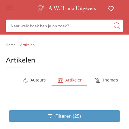
Gratis
verzending
Zoeken
Voor
naar
23:00
boeken,
besteld,
volgende
auteurs
Home
Artikelen
werkdag
en
in huis
uitgevers
Artikelen
Veilig
betalen
Gratis
retourneren
Series
Auteurs
Artikelen
Thema’s
Filteren (25)