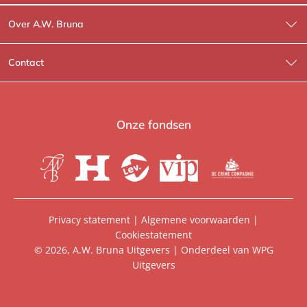
Over A.W. Bruna
Wat wij doen
Contact
Wie is Wie?
Contactinformatie
A.W. Bruna Fictie
Route-informatie
Onze fondsen
Lev. boeken
Voor de pers
Heartbeat
Voor de boekhandels
De Crime Compagnie
Special sales
Privacy statement
|
Algemene voorwaarden
|
Cookiestatement
Aanbiedingsbrochures
Manuscripten
© 2026, A.W. Bruna Uitgevers | Onderdeel van
WPG
Uitgevers
Vacatures
Foreign rights