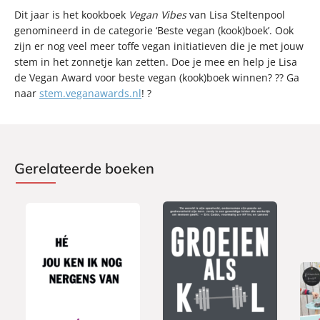
Dit jaar is het kookboek
Vegan Vibes
van Lisa Steltenpool
genomineerd in de categorie ‘Beste vegan (kook)boek’. Ook
zijn er nog veel meer toffe vegan initiatieven die je met jouw
stem in het zonnetje kan zetten. Doe je mee en help je Lisa
de Vegan Award voor beste vegan (kook)boek winnen? ?? Ga
naar
stem.veganawards.nl
! ?
Gerelateerde boeken
P
P
P