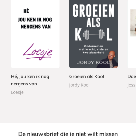
P
P
P
2
2
a
a
8
a
3
2
p
p
,
p
,
,
e
e
9
e
9
9
r
r
9
r
9
9
b
b
Hé, jou ken ik nog
Groeien als Kool
Doe
b
a
a
nergens van
a
Jordy Kool
Jess
c
c
c
Loesje
k
k
k
De nieuwsbrief die je niet wilt missen