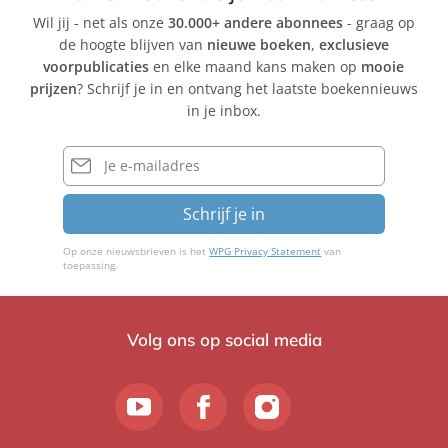
Wil jij - net als onze
30.000+ andere abonnees
- graag op
de hoogte blijven van
nieuwe boeken
,
exclusieve
voorpublicaties
en elke maand kans maken op
mooie
prijzen
? Schrijf je in en ontvang het laatste boekennieuws
in je inbox.
E-
mailadres
Schrijf je in
Op onze nieuwsbrieven is het
WPG Privacy Statement
van
toepassing.
Volg ons op social media