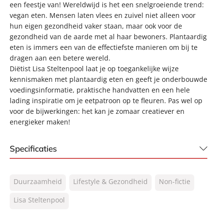
een feestje van! Wereldwijd is het een snelgroeiende trend:
vegan eten. Mensen laten vlees en zuivel niet alleen voor
hun eigen gezondheid vaker staan, maar ook voor de
gezondheid van de aarde met al haar bewoners. Plantaardig
eten is immers een van de effectiefste manieren om bij te
dragen aan een betere wereld.
Diëtist Lisa Steltenpool laat je op toegankelijke wijze
kennismaken met plantaardig eten en geeft je onderbouwde
voedingsinformatie, praktische handvatten en een hele
lading inspiratie om je eetpatroon op te fleuren. Pas wel op
voor de bijwerkingen: het kan je zomaar creatiever en
energieker maken!
Specificaties
ISBN:
9789400511569
Duurzaamheid
Lifestyle & Gezondheid
Non-fictie
NUR:
440
Type:
Lisa Steltenpool
Gebonden
Auteur(s):
Lisa Steltenpool