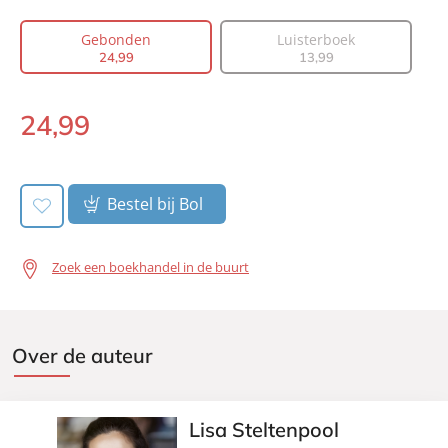
Prijs:
24
,
99
Gebonden
Luisterboek
Aantal pagina's:
304
24
,
99
13
,
99
Uitgever:
Lev.
Verschijningsdatum:
14-01-2020
24
,
99
Gebonden:
Bestel bij Bol
Zoek een boekhandel in de buurt
Over de auteur
Lisa Steltenpool