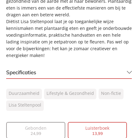
gezondheid van de aarde met al haar bewoners. Plantaardig
eten is immers een van de effectiefste manieren om bij te
dragen aan een betere wereld.
Diëtist Lisa Steltenpool laat je op toegankelijke wijze
kennismaken met plantaardig eten en geeft je onderbouwde
voedingsinformatie, praktische handvatten en een hele
lading inspiratie om je eetpatroon op te fleuren. Pas wel op
voor de bijwerkingen: het kan je zomaar creatiever en
energieker maken!
Specificaties
ISBN:
9789046173916
Duurzaamheid
Lifestyle & Gezondheid
Non-fictie
NUR:
440
Type:
Lisa Steltenpool
Luisterboek
Auteur(s):
Lisa Steltenpool
Voorlezer:
Liss Walravens
Gebonden
Luisterboek
Prijs:
13
,
99
24
,
99
13
,
99