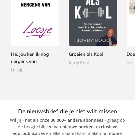
P
P
P
2
2
a
a
8
a
3
2
p
p
,
p
,
,
e
e
9
e
9
9
r
r
9
r
9
9
b
b
Hé, jou ken ik nog
Groeien als Kool
Doe
b
a
a
nergens van
a
Jordy Kool
Jess
c
c
c
Loesje
k
k
k
De nieuwsbrief die je niet wilt missen
Wil jij - net als onze
30.000+ andere abonnees
- graag op
de hoogte blijven van
nieuwe boeken
,
exclusieve
voorpublicaties
en elke maand kans maken op
mooie