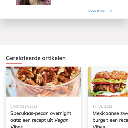
Lees meer
Gerelateerde artikelen
5 OKTOBER 2023
17 JULI 2023
Speculaas-pecan overnight
Mexicaanse zw
oats: een recept uit
Vegan
burger: een rec
Vibes
Vibes