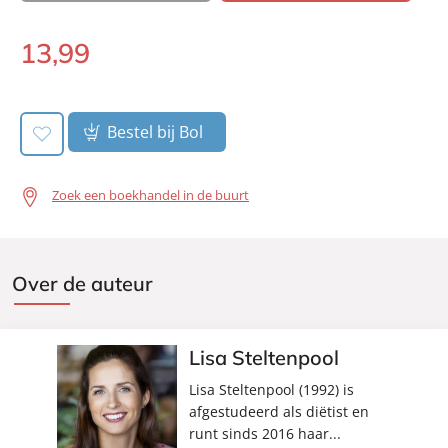
Duur:
4 uur en 40 minuten
Uitgever:
Lev.
13
,
99
Luisterboek:
Verschijningsdatum:
13-03-2020
Bestel bij Bol
Zoek een boekhandel in de buurt
Over de auteur
Lisa Steltenpool
Lisa Steltenpool (1992) is
afgestudeerd als diëtist en
runt sinds 2016 haar...