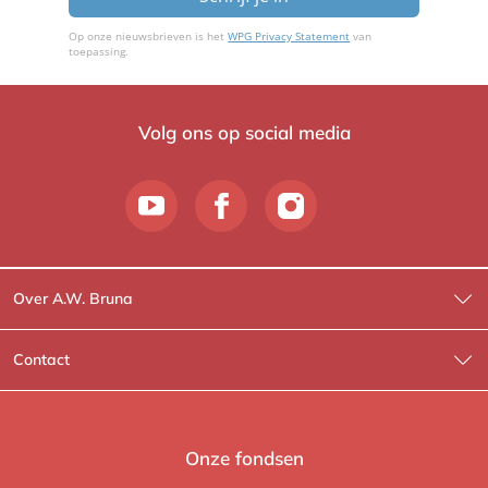
Op onze nieuwsbrieven is het
WPG Privacy Statement
van
toepassing.
Volg ons op social media
Over A.W. Bruna
Wat wij doen
Contact
Wie is Wie?
Contactinformatie
A.W. Bruna Fictie
Route-informatie
Onze fondsen
Lev. boeken