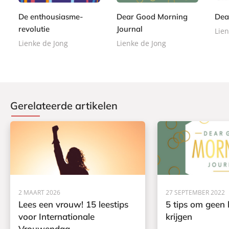
9
9
r
n
9
b
9
9
De enthousiasme-
Dear Good Morning
Dea
b
d
a
revolutie
Journal
a
e
Lien
c
c
n
Lienke de Jong
Lienke de Jong
k
k
Gerelateerde artikelen
2 MAART 2026
27 SEPTEMBER 2022
Lees een vrouw! 15 leestips
5 tips om geen 
voor Internationale
krijgen
Vrouwendag