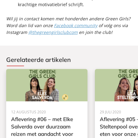
krachtige motivatiebrief schrijft.
Wil jij in contact komen met honderden andere Green Girls?
Word dan lid van onze
Facebook community
of volg ons via
Instagram
@thegreengirlsclubcom
en join the club!
Gerelateerde artikelen
12 AUGUSTUS 2020
29 JULI 2020
Aflevering #06 – met Elke
Aflevering #05 
Salverda over duurzaam
Steltenpool ove
reizen met aandacht voor
eten voor onze