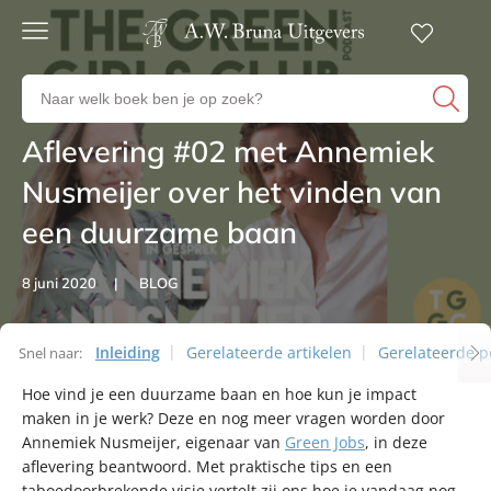
Gratis
verzending
Zoeken
Voor
naar
23:00
boeken,
besteld,
Aflevering #02 met Annemiek
Artikelen
volgende
auteurs
werkdag
en
Nusmeijer over het vinden van
in huis
uitgevers
een duurzame baan
Veilig
betalen
Gratis
8 juni 2020
BLOG
retourneren
Inleiding
Gerelateerde artikelen
Gerelateerde p
Snel naar:
Hoe vind je een duurzame baan en hoe kun je impact
Artikelen
maken in je werk? Deze en nog meer vragen worden door
Annemiek Nusmeijer, eigenaar van
Green Jobs
, in deze
aflevering beantwoord. Met praktische tips en een
taboedoorbrekende visie vertelt zij ons hoe je vandaag nog