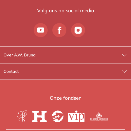
Volg ons op social media
Over A.W. Bruna
Wat wij doen
Contact
Wie is Wie?
Contactinformatie
A.W. Bruna Fictie
Route-informatie
Onze fondsen
Lev. boeken
Voor de pers
Heartbeat
Voor de boekhandels