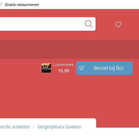
Gratis retourneren
Luisterboek
Bestel bij Bol
15
,
99
eerde artikelen
Vergelijkbare boeken