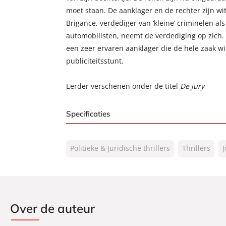
moet staan. De aanklager en de rechter zijn wit
Brigance, verdediger van ‘kleine’ criminelen a
automobilisten, neemt de verdediging op zich. 
een zeer ervaren aanklager die de hele zaak wi
publiciteitsstunt.
Eerder verschenen onder de titel
De jury
Specificaties
ISBN:
9789046180150
Politieke & Juridische thrillers
Thrillers
NUR:
332
Type:
Luisterboek
Auteur(s):
John Grisham
Vertaler:
Maaike Bijnsdorp
Over de auteur
Voorlezer:
Oscar Siegelaar
Prijs:
15
,
99