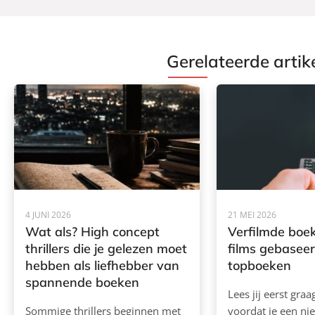
Gerelateerde artik
4 JUNI 2026
21 MEI 2026
Wat als? High concept
Verfilmde boek
thrillers die je gelezen moet
films gebasee
hebben als liefhebber van
topboeken
spannende boeken
Lees jij eerst gra
Sommige thrillers beginnen met
voordat je een ni