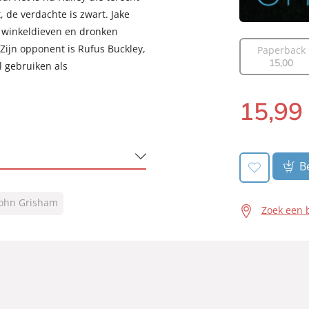
, de verdachte is zwart. Jake
ls winkeldieven en dronken
Zijn opponent is Rufus Buckley,
Paperback
15
,
00
l gebruiken als
15
,
99
Luisterboek:
Be
John Grisham
Zoek een 