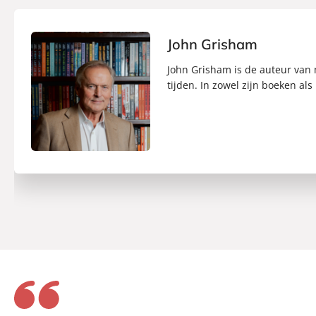
Duur:
18 uur en 4 minuten
Uitgever:
Bruna Uitgevers B.V., 
John Grisham
Verschijningsdatum:
26-09-2024
John Grisham is de auteur van m
tijden. In zowel zijn boeken als 