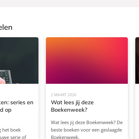
elen
2 MAART 2026
en: series en
Wat lees jij deze
rd op
Boekenweek?
Wat lees jij deze Boekenweek? De
ag het boek
beste boeken voor een geslaagde
euwe serie of
Boekenweek.