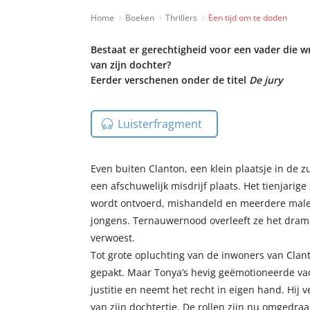
Home
Boeken
Thrillers
Een tijd om te doden
Bestaat er gerechtigheid voor een vader die 
van zijn dochter?
Eerder verschenen onder de titel
De jury
Luisterfragment
Even buiten Clanton, een klein plaatsje in de zu
een afschuwelijk misdrijf plaats. Het tienjarig
wordt ontvoerd, mishandeld en meerdere malen
jongens. Ternauwernood overleeft ze het dram
verwoest.
Tot grote opluchting van de inwoners van Cla
gepakt. Maar Tonya’s hevig geëmotioneerde va
justitie en neemt het recht in eigen hand. Hij
van zijn dochtertje. De rollen zijn nu omgedraai