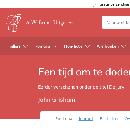
Gratis verzending
Zoeken
naar
boeken,
auteurs
Thrillers
Romans
Non-fictie
Alle boeken
en
uitgevers
Een tijd om te dode
Eerder verschenen onder de titel De jury
John Grisham
Snel naar:
Inhoud
Bestellen
Ov