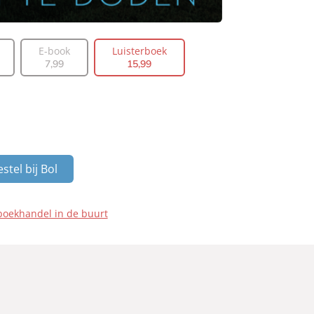
E-book
Luisterboek
7
,
99
15
,
99
stel bij Bol
boekhandel in de buurt