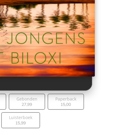
Gebonden
Paperback
27
,
99
15
,
00
Luisterboek
15
,
99