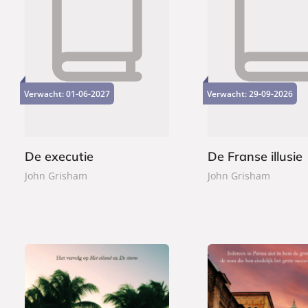
P
P
2
2
a
a
2
4
p
p
,
,
e
e
Verwacht:
01-06-2027
Verwacht:
29-09-2026
9
9
r
r
9
9
b
b
a
a
c
c
De executie
De Franse illusie
k
k
John Grisham
John Grisham