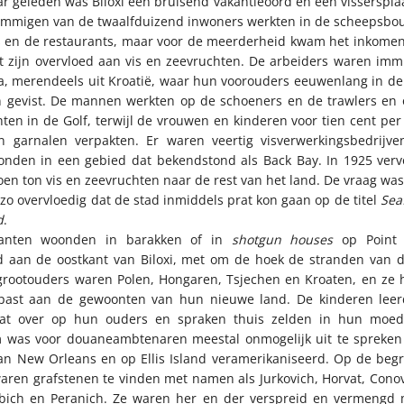
r geleden was Biloxi een bruisend vakantieoord en een visserspla
Sommigen van de twaalfduizend inwoners werkten in de scheepsbo
s en de restaurants, maar voor de meerderheid kwam het inkomen
 zijn overvloed aan vis en zeevruchten. De arbeiders waren imm
, merendeels uit Kroatië, waar hun voorouders eeuwenlang in de
 gevist. De mannen werkten op de schoeners en de trawlers en o
ten in de Golf, terwijl de vrouwen en kinderen voor tien cent per
 garnalen verpakten. Er waren veertig visverwerkingsbedrijve
onden in een gebied dat bekendstond als Back Bay. In 1925 verv
joen ton vis en zeevruchten naar de rest van het land. De vraag was
zo overvloedig dat de stad inmiddels prat kon gaan op de titel
Sea
d
.
anten woonden in barakken of in
shotgun houses
op Point 
nd aan de oostkant van Biloxi, met om de hoek de stranden van d
grootouders waren Polen, Hongaren, Tsjechen en Kroaten, en ze 
past aan de gewoonten van hun nieuwe land. De kinderen leer
at over op hun ouders en spraken thuis zelden in hun moed
 was voor douaneambtenaren meestal onmogelijk uit te spreken
an New Orleans en op Ellis Island veramerikaniseerd. Op de begr
waren grafstenen te vinden met namen als Jurkovich, Horvat, Conov
bich en Peranich. Ze waren her en der verspreid en vermengd 