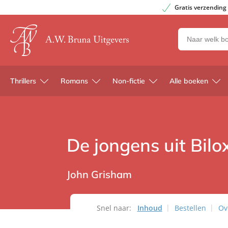
Gratis verzending
Zoeken
naar
boeken,
auteurs
Thrillers
Romans
Non-fictie
Alle boeken
en
uitgevers
De jongens uit Bilox
John Grisham
Snel naar:
Inhoud
Bestellen
Ov