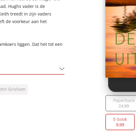
ad. Hughs vader is de
ith treedt in zijn vaders
ft de voorkeur aan het
amkoers liggen. Dat het tot een
John Grisham
Paperback
24
,
99
E-book
9
,
99