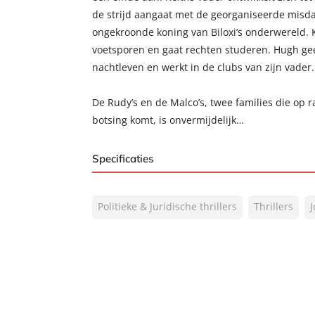
de strijd aangaat met de georganiseerde misda
ongekroonde koning van Biloxi’s onderwereld. Ke
voetsporen en gaat rechten studeren. Hugh gee
nachtleven en werkt in de clubs van zijn vader.
De Rudy’s en de Malco’s, twee families die op r
botsing komt, is onvermijdelijk…
Specificaties
ISBN:
9789044985115
Politieke & Juridische thrillers
Thrillers
NUR:
332
Type:
E-book
Auteur(s):
John Grisham
Vertaler:
Saskia Peterzon-Kotte
Prijs:
9
,
99
Aantal pagina's:
544