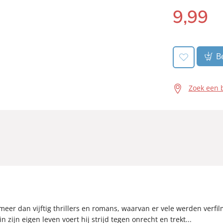
9
,
99
E-
book:
Be
Zoek een 
eer dan vijftig thrillers en romans, waarvan er vele werden verfilmd
in zijn eigen leven voert hij strijd tegen onrecht en trekt...