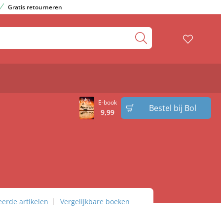
Gratis retourneren
E-book
Bestel bij Bol
9
,
99
eerde artikelen
Vergelijkbare boeken