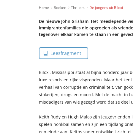
Home
Boeken
Thrillers
De jongens uit Biloxi
De nieuwe John Grisham. Het meeslepende ver
immigrantenfamilies die opgroeien als vriend
tegenover elkaar komen te staan in een gevec
Leesfragment
Biloxi, Mississippi staat al bijna honderd jaar 
luxe resorts en rijke visgronden. Maar het kent
verhaal van corruptie en criminaliteit, van gokke
stokerijen, drugs en moord. Met de macht in h
misdadigers van wie gezegd werd dat ze deel u
Keith Rudy en Hugh Malco zijn jeugdvrienden in 
spelen honkbal samen en zijn een tijdlang ona
een einde aan. Keiths vader ontwikkelt zich to