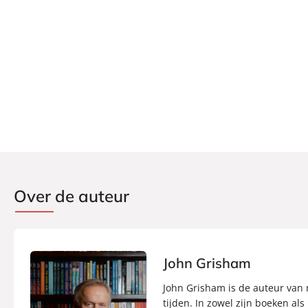
Uitgever:
AW Bruna
Verschijningsdatum:
18-10-2022
Over de auteur
John Grisham
John Grisham is de auteur van m
tijden. In zowel zijn boeken als 