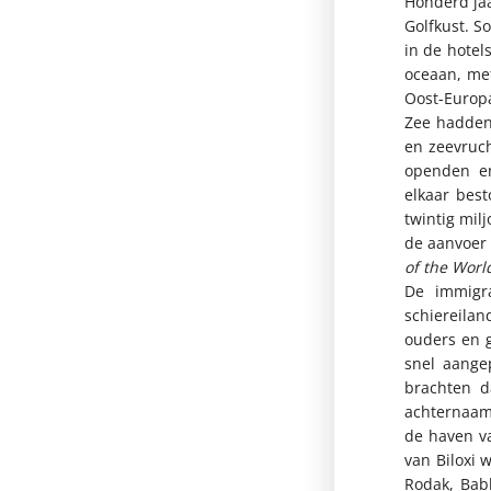
Honderd jaa
Golfkust. 
in de hotel
oceaan, met
Oost-Europa
Zee hadden
en zeevruch
openden en
elkaar best
twintig mil
de aanvoer 
of the Worl
De immigr
schiereila
ouders en 
snel aange
brachten d
achternaam
de haven v
van Biloxi 
Rodak, Bab