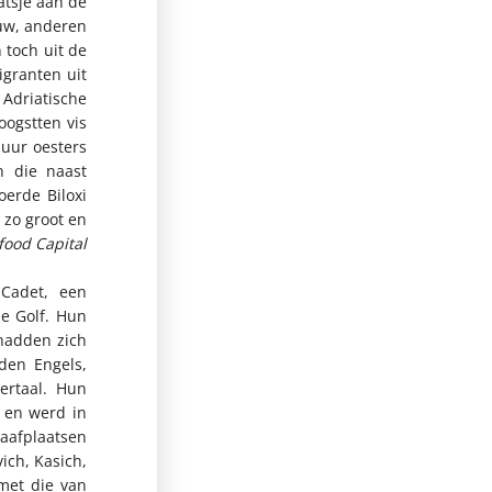
atsje aan de
uw, anderen
 toch uit de
igranten uit
 Adriatische
ogstten vis
 uur oesters
n die naast
oerde Biloxi
 zo groot en
food Capital
Cadet, een
e Golf. Hun
hadden zich
den Engels,
ertaal. Hun
 en werd in
aafplaatsen
ich, Kasich,
met die van