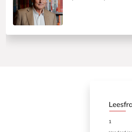
Leesfr
1