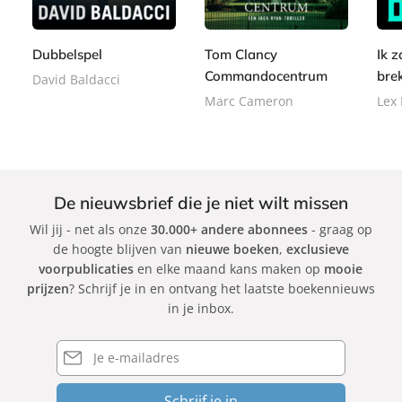
e
,
,
e
e
9
r
9
9
r
r
9
b
9
9
Dubbelspel
Tom Clancy
Ik z
b
b
a
Commandocentrum
bre
a
a
David Baldacci
c
c
c
Marc Cameron
Lex
k
k
k
De nieuwsbrief die je niet wilt missen
Wil jij - net als onze
30.000+ andere abonnees
- graag op
de hoogte blijven van
nieuwe boeken
,
exclusieve
voorpublicaties
en elke maand kans maken op
mooie
prijzen
? Schrijf je in en ontvang het laatste boekennieuws
in je inbox.
E-
mailadres
Schrijf je in