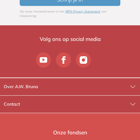
Op onze nieuwsbrieven is het
WPG Privacy Statement
van
toepassing.
Volg ons op social media
Over A.W. Bruna
Wat wij doen
Contact
Wie is Wie?
Contactinformatie
A.W. Bruna Fictie
Route-informatie
Onze fondsen