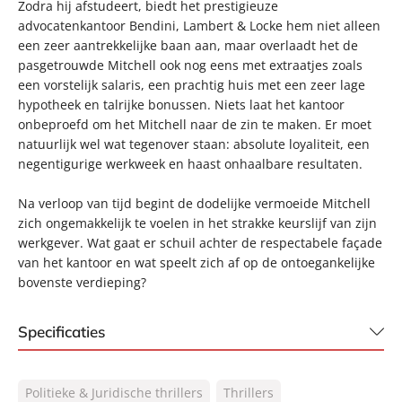
Zodra hij afstudeert, biedt het prestigieuze
advocatenkantoor Bendini, Lambert & Locke hem niet alleen
een zeer aantrekkelijke baan aan, maar overlaadt het de
pasgetrouwde Mitchell ook nog eens met extraatjes zoals
een vorstelijk salaris, een prachtig huis met een zeer lage
hypotheek en talrijke bonussen. Niets laat het kantoor
onbeproefd om het Mitchell naar de zin te maken. Er moet
natuurlijk wel wat tegenover staan: absolute loyaliteit, een
negentigurige werkweek en haast onhaalbare resultaten.
Na verloop van tijd begint de dodelijke vermoeide Mitchell
zich ongemakkelijk te voelen in het strakke keurslijf van zijn
werkgever. Wat gaat er schuil achter de respectabele façade
van het kantoor en wat speelt zich af op de ontoegankelijke
bovenste verdieping?
Specificaties
ISBN:
9789046180167
Politieke & Juridische thrillers
Thrillers
NUR:
332