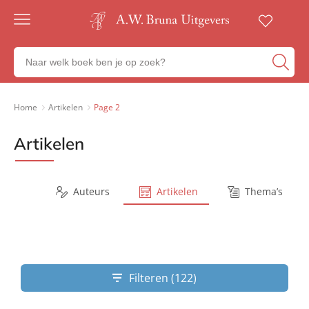
Gratis
verzending
Zoeken
Voor
naar
23:00
boeken,
besteld,
volgende
auteurs
Home
Artikelen
Page 2
werkdag
en
in huis
uitgevers
Artikelen
Veilig
betalen
Gratis
retourneren
Series
Auteurs
Artikelen
Thema’s
Filteren (122)