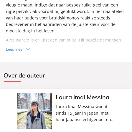
vleugje maan, indigo dat naar bosbes ruikt, geel van een
rijpe perzik vlak voordat hij geplukt wordt. In het naaiatelier
van haar ouders voor bruidskimono’s raakt ze steeds
bedrevener in het aanraden van de juiste kleur voor de
mooiste dag in het leven.
Aio’s wereld is er juist een van stilte. Hij begeleidt mensen
bij het afscheid van een dierbare. Dat hij kleurenblind is
Lees meer
maakt zijn werk en leven soms lastig. Als hij de hulp van Mio
inroept, worden ze verliefd. Maar Aio is niet helemaal eerlijk
over hun ontmoeting.
Over de auteur
Laura Imai Messina
Laura Imai Messina woont
sinds 15 jaar in Japan, met
haar Japanse echtgenoot en...