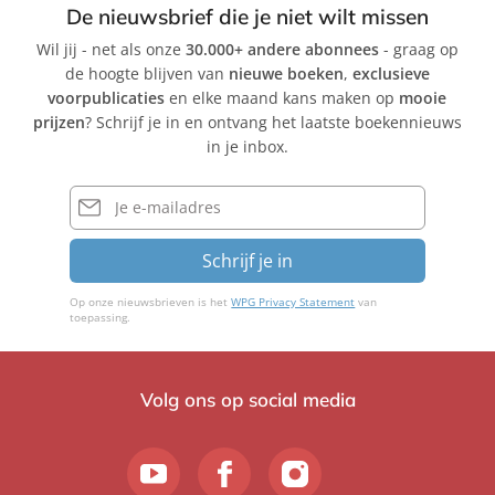
De nieuwsbrief die je niet wilt missen
Wil jij - net als onze
30.000+ andere abonnees
- graag op
de hoogte blijven van
nieuwe boeken
,
exclusieve
voorpublicaties
en elke maand kans maken op
mooie
prijzen
? Schrijf je in en ontvang het laatste boekennieuws
in je inbox.
E-
mailadres
Schrijf je in
Op onze nieuwsbrieven is het
WPG Privacy Statement
van
toepassing.
Volg ons op social media