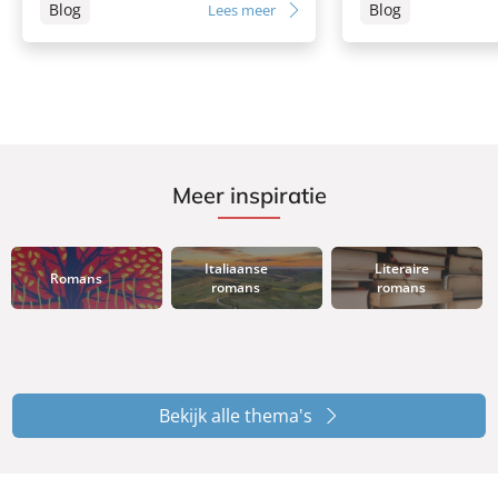
Blog
Blog
Lees meer
Meer inspiratie
Italiaanse
Literaire
Romans
romans
romans
Bekijk alle thema's