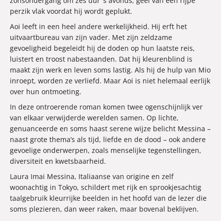
zonsondergang om zes uur ’s avonds, geel van een rijpe
perzik vlak voordat hij wordt geplukt.
Aoi leeft in een heel andere werkelijkheid. Hij erft het
uitvaartbureau van zijn vader. Met zijn zeldzame
gevoeligheid begeleidt hij de doden op hun laatste reis,
luistert en troost nabestaanden. Dat hij kleurenblind is
maakt zijn werk en leven soms lastig. Als hij de hulp van Mio
inroept, worden ze verliefd. Maar Aoi is niet helemaal eerlijk
over hun ontmoeting.
In deze ontroerende roman komen twee ogenschijnlijk ver
van elkaar verwijderde werelden samen. Op lichte,
genuanceerde en soms haast serene wijze belicht Messina –
naast grote thema’s als tijd, liefde en de dood – ook andere
gevoelige onderwerpen, zoals menselijke tegenstellingen,
diversiteit en kwetsbaarheid.
Laura Imai Messina, Italiaanse van origine en zelf
woonachtig in Tokyo, schildert met rijk en sprookjesachtig
taalgebruik kleurrijke beelden in het hoofd van de lezer die
soms plezieren, dan weer raken, maar bovenal beklijven.