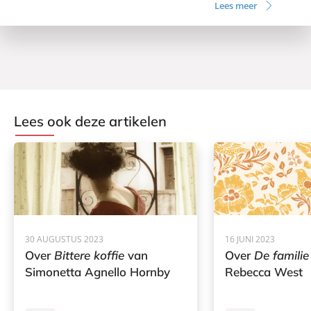
Lees meer
Lees ook deze artikelen
30 AUGUSTUS 2023
16 JUNI 2023
Over
Bittere koffie
van
Over
De famili
Simonetta Agnello Hornby
Rebecca West