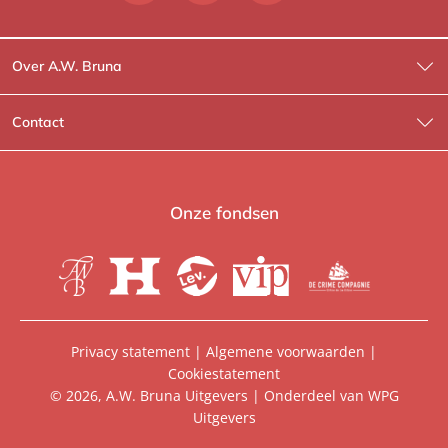
Over A.W. Bruna
Wat wij doen
Contact
Wie is Wie?
Contactinformatie
A.W. Bruna Fictie
Route-informatie
Onze fondsen
Lev. boeken
Voor de pers
Heartbeat
Voor de boekhandels
De Crime Compagnie
Special sales
Privacy statement
|
Algemene voorwaarden
|
Cookiestatement
Aanbiedingsbrochures
Manuscripten
© 2026, A.W. Bruna Uitgevers | Onderdeel van
WPG
Uitgevers
Vacatures
Foreign rights