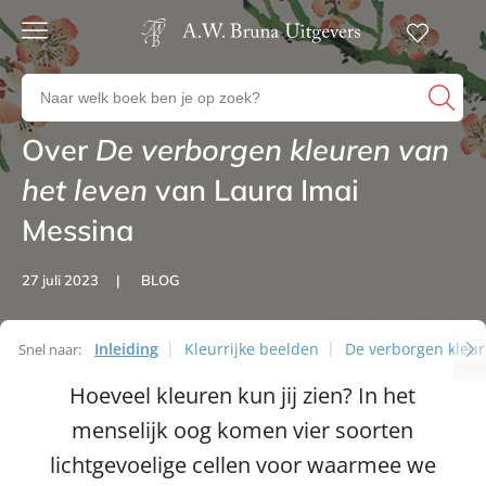
Gratis
verzending
Zoeken
Voor
naar
23:00
boeken,
besteld,
Over
Artikelen
De verborgen kleuren van
volgende
auteurs
werkdag
en
het leven
van Laura Imai
in huis
uitgevers
Messina
Veilig
betalen
Gratis
27 juli 2023
BLOG
retourneren
Inleiding
Kleurrijke beelden
De verborgen kleur
Snel naar:
Artikelen
Hoeveel kleuren kun jij zien? In het
menselijk oog komen vier soorten
lichtgevoelige cellen voor waarmee we