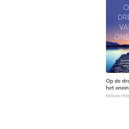
a
c
k
Op de dr
het onein
William Pet
E
-
b
o