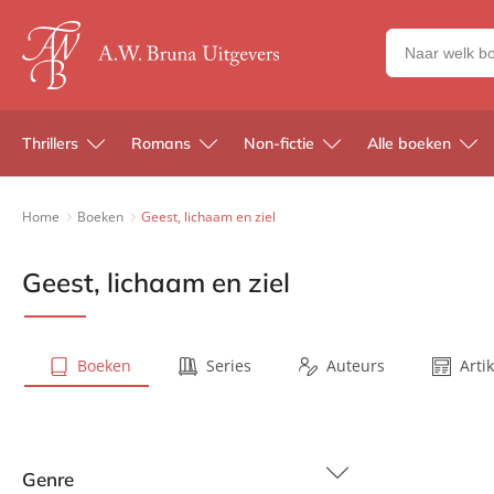
Zoeken
naar
boeken,
auteurs
Thrillers
Romans
Non-fictie
Alle boeken
en
uitgevers
Home
Boeken
Geest, lichaam en ziel
Geest, lichaam en ziel
Boeken
Series
Auteurs
Arti
Genre