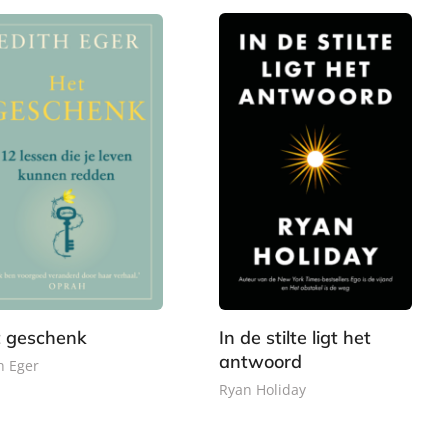
9
9
b
a
c
k
 geschenk
In de stilte ligt het
antwoord
h Eger
Ryan Holiday
2
G
2
2