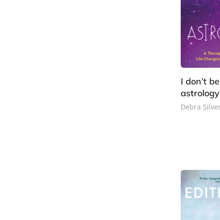
I don’t be
astrology
Debra Silv
P
a
p
e
r
b
a
c