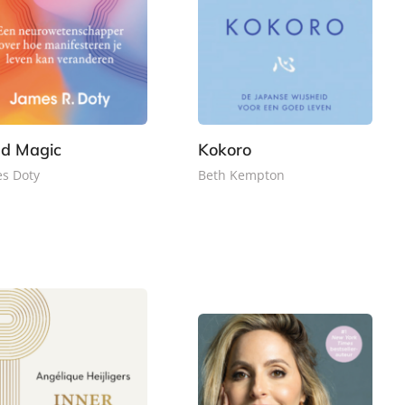
d Magic
Kokoro
s Doty
Beth Kempton
G
2
2
e
3
2
b
,
,
o
9
9
n
9
9
d
e
n