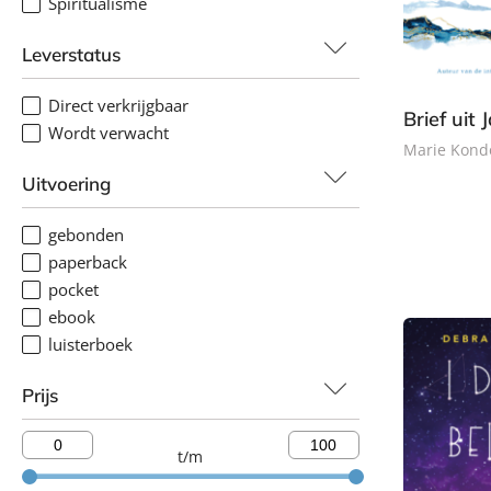
Spiritualisme
Leverstatus
Direct verkrijgbaar
Brief uit
Wordt verwacht
Marie Kond
Uitvoering
G
e
gebonden
b
paperback
o
pocket
n
ebook
d
luisterboek
e
n
Prijs
t/m