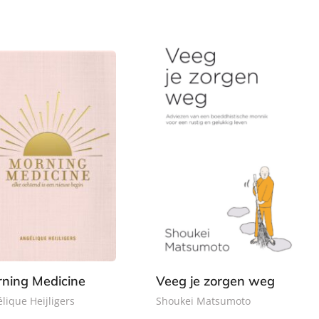
e
,
2
b
9
,
o
9
9
n
9
d
e
n
ning Medicine
Veeg je zorgen weg
lique Heijligers
Shoukei Matsumoto