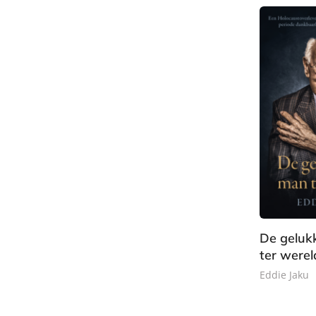
o
k
De geluk
ter werel
Eddie Jaku
P