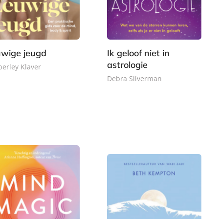
wige jeugd
Ik geloof niet in
astrologie
erley Klaver
Debra Silverman
2
P
2
2
a
,
2
p
9
,
e
9
9
r
9
b
a
c
k