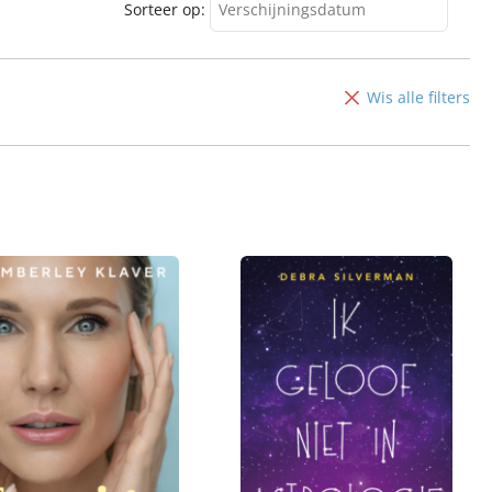
Sorteer op:
Verschijningsdatum
Verschijningsdatum
Alfabetisch (A-Z)
Wis alle filters
Alfabetisch (Z-A)
Prijs (oplopend)
Prijs (aflopend)