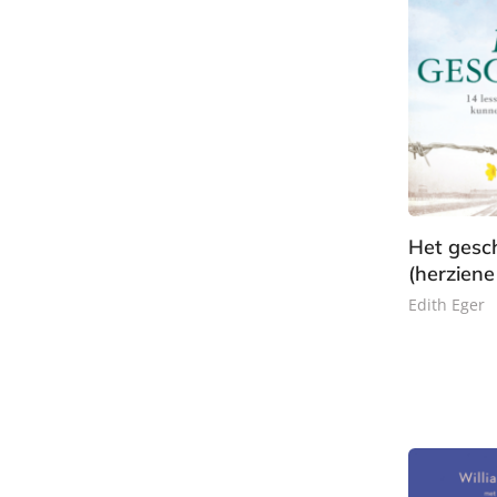
k
Het gesc
(herziene 
Edith Eger
P
a
p
e
r
b