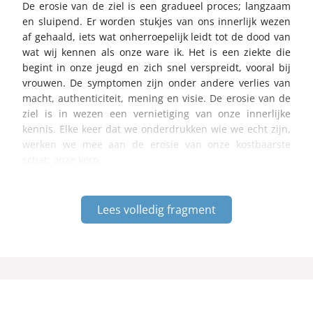
De erosie van de ziel is een gradueel proces; langzaam
en sluipend. Er worden stukjes van ons innerlijk wezen
af gehaald, iets wat onherroepelijk leidt tot de dood van
wat wij kennen als onze ware ik. Het is een ziekte die
begint in onze jeugd en zich snel verspreidt, vooral bij
vrouwen. De symptomen zijn onder andere verlies van
macht, authenticiteit, mening en visie. De erosie van de
ziel is in wezen een vernietiging van onze innerlijke
kennis. Elke keer dat we onderdrukken wie we echt zijn,
werken we mee aan de erosie van onze kostbaarste
schat: onze kern.
Lees volledig fragment