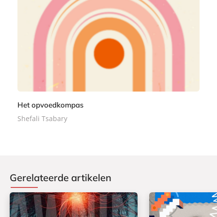
9
r
9
b
a
c
k
Het opvoedkompas
Shefali Tsabary
Gerelateerde artikelen