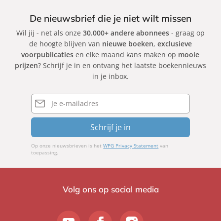
De nieuwsbrief die je niet wilt missen
Wil jij - net als onze
30.000+ andere abonnees
- graag op
de hoogte blijven van
nieuwe boeken
,
exclusieve
voorpublicaties
en elke maand kans maken op
mooie
prijzen
? Schrijf je in en ontvang het laatste boekennieuws
in je inbox.
E-
mailadres
Schrijf je in
Op onze nieuwsbrieven is het
WPG Privacy Statement
van
toepassing.
Volg ons op social media