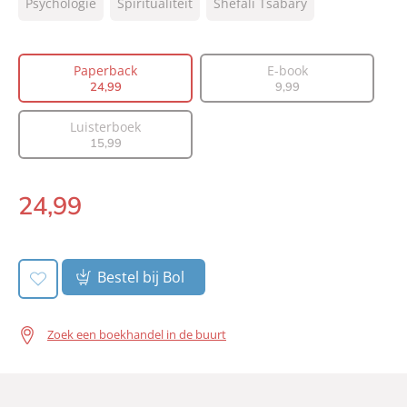
Psychologie
Spiritualiteit
Shefali Tsabary
Vertaler:
Elisabeth van Borselen
Prijs:
24
,
99
Paperback
E-book
Aantal pagina's:
416
24
,
99
9
,
99
Uitgever:
Lev.
Verschijningsdatum:
29-03-2022
Luisterboek
15
,
99
24
,
99
Paperback:
Bestel bij Bol
Zoek een boekhandel in de buurt