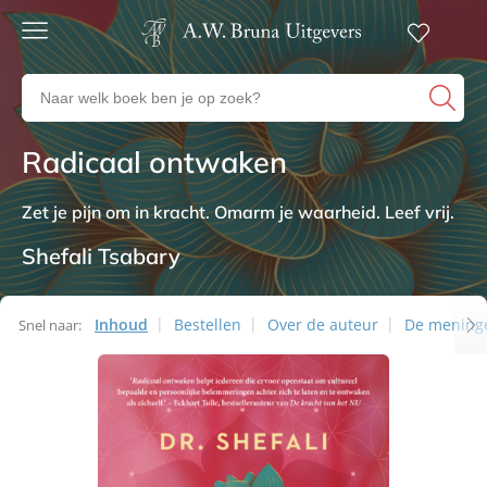
Gratis
verzending
Zoeken
Voor
naar
23:00
boeken,
besteld,
Radicaal ontwaken
Non-fictie
volgende
auteurs
werkdag
en
in huis
uitgevers
Zet je pijn om in kracht. Omarm je waarheid. Leef vrij.
Veilig
betalen
Shefali Tsabary
Gratis
retourneren
Inhoud
Bestellen
Over de auteur
De mening
Snel naar: