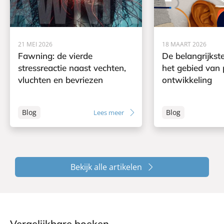
21 MEI 2026
18 MAART 2026
Fawning: de vierde
De belangrijkst
stressreactie naast vechten,
het gebied van 
vluchten en bevriezen
ontwikkeling
Blog
Blog
Lees meer
Bekijk alle artikelen
Vergelijkbare boeken