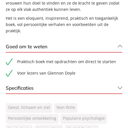
vrouwen hun doel te vinden en ze de kracht te geven zodat
ze op elk vlak authentiek kunnen leven.
Het is een eloquent, inspirerend, praktisch en toegankelijk
boek, vol persoonlijke verhalen en voorbeelden uit de
praktijk.
Goed om te weten
Praktisch boek met opdrachten om direct te starten
Voor lezers van Glennon Doyle
Specificaties
ISBN:
9789400514829
Geest, lichaam en ziel
Non-fictie
NUR:
770
Type:
Persoonlijke ontwikkeling
Paperback
Populaire psychologie
Auteur(s):
Shefali Tsabary