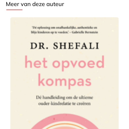
Meer van deze auteur
P
2
a
4
p
,
e